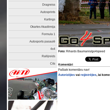
Dragreiss
Autosprints
Kartings
Okartes Akadēmija
Formula 1
Autosports pasaulē
4x4
Foto:
Rihards Baumanis/go4speed
Rallijreids
Cits
Komentāri
Pašlaik komentāru nav!
Autorizējies
vai
reģistrējies
, lai kom