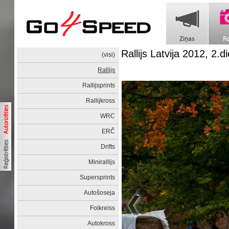
Rallijs Latvija 2012, 2.d
(visi)
Rallijs
Rallijsprints
Rallijkross
WRC
ERČ
Drifts
Minirallijs
Supersprints
Autošoseja
Folkreiss
Autokross