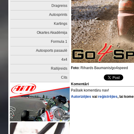
Dragreiss
Autosprints
Kartings
Okartes Akadēmija
Formula 1
Autosports pasaulē
4x4
Foto:
Rihards Baumanis/go4speed
Rallijreids
Cits
Komentāri
Pašlaik komentāru nav!
Autorizējies
vai
reģistrējies
, lai kom