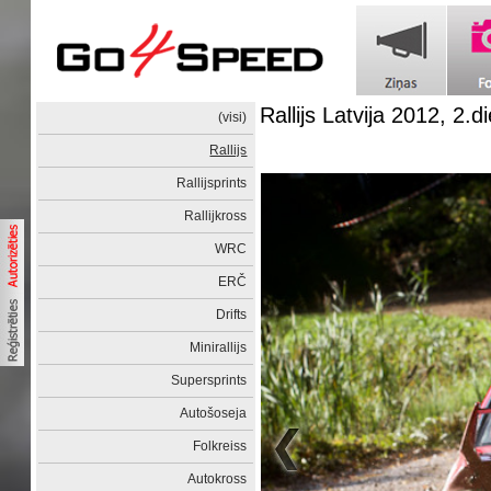
Rallijs Latvija 2012, 2.d
(visi)
Rallijs
Rallijsprints
Rallijkross
WRC
ERČ
Drifts
Minirallijs
Supersprints
Autošoseja
Folkreiss
Autokross