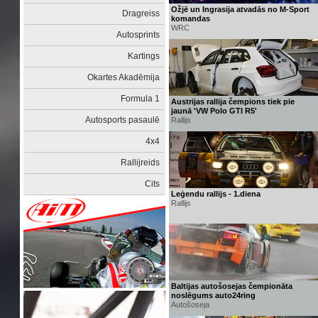
Ožjē un Ingrasija atvadās no M-Sport
Dragreiss
komandas
WRC
Autosprints
Kartings
Okartes Akadēmija
Formula 1
Austrijas rallija čempions tiek pie
jaunā 'VW Polo GTI R5'
Autosports pasaulē
Rallijs
4x4
Rallijreids
Cits
Leģendu rallijs - 1.diena
Rallijs
Baltijas autošosejas čempionāta
noslēgums auto24ring
Autošoseja