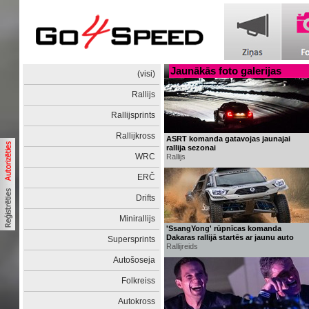
Jaunākās foto galerijas
(visi)
Rallijs
Rallijsprints
Rallijkross
ASRT komanda gatavojas jaunajai
rallija sezonai
WRC
Rallijs
ERČ
Drifts
Minirallijs
'SsangYong' rūpnīcas komanda
Dakaras rallijā startēs ar jaunu auto
Supersprints
Rallijreids
Autošoseja
Folkreiss
Autokross