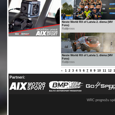
Neste World RX of Latvia 2. diena (MV
Foto)
Rallijkross
Neste World RX of Latvia 1. diena (MV
Foto)
Rallijkross
‹
1
2
3
4
5
6
7
8
9
10
11
12
Partneri:
WRC prognožu spē