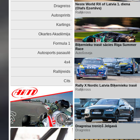
Neste World RX of Latvia 1. diena
Dragreiss
(Olafs Ezertēvs)
Rallijkross
Autosprints
Kartings
Okartes Akadēmija
Formula 1
Biķernieku trasē sācies Riga Summer
Race
Autosports pasaulē
Autošoseja
4x4
Rallijreids
Cits
Rally X Nordic Latvia Biķernieku trasē
Rallijkross
Dragreisa treniņš Jelgavā
Dragreiss