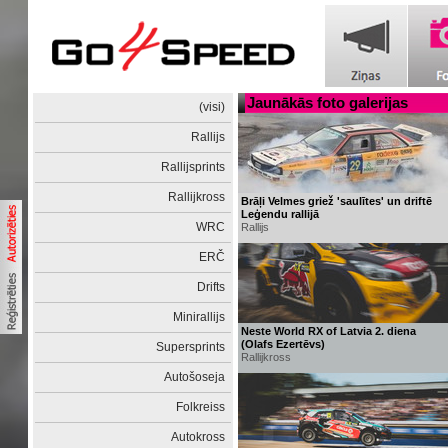
Jaunākās foto galerijas
(visi)
Rallijs
Rallijsprints
Rallijkross
Brāļi Velmes griež 'saulītes' un driftē
Leģendu rallijā
WRC
Rallijs
ERČ
Drifts
Minirallijs
Neste World RX of Latvia 2. diena
(Olafs Ezertēvs)
Supersprints
Rallijkross
Autošoseja
Folkreiss
Autokross