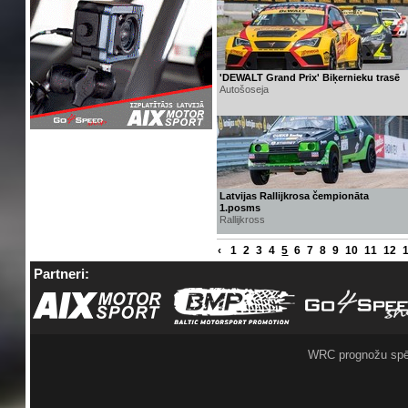
'DEWALT Grand Prix' Biķernieku trasē
Autošoseja
Latvijas Rallijkrosa čempionāta
1.posms
Rallijkross
‹
1
2
3
4
5
6
7
8
9
10
11
12
Partneri:
WRC prognožu spē