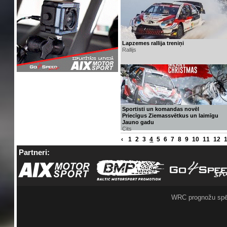
Lapzemes rallija treniņi
Rallijs
Sportisti un komandas novēl
Priecīgus Ziemassvētkus un laimīgu
Jauno gadu
Cits
‹
1
2
3
4
5
6
7
8
9
10
11
12
Partneri:
WRC prognožu spē