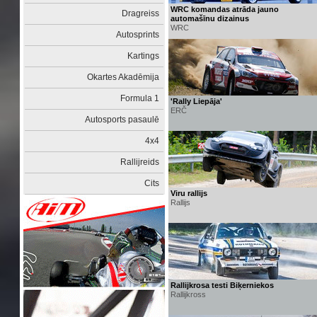
WRC komandas atrāda jauno
Dragreiss
automašīnu dizainus
WRC
Autosprints
Kartings
Okartes Akadēmija
Formula 1
'Rally Liepāja'
ERČ
Autosports pasaulē
4x4
Rallijreids
Cits
Viru rallijs
Rallijs
Rallijkrosa testi Biķerniekos
Rallijkross