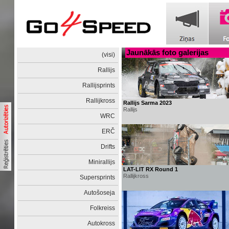
Jaunākās foto galerijas
(visi)
Rallijs
Rallijsprints
Rallijkross
Rallijs Sarma 2023
Rallijs
WRC
ERČ
Drifts
Minirallijs
LAT-LIT RX Round 1
Rallijkross
Supersprints
Autošoseja
Folkreiss
Autokross