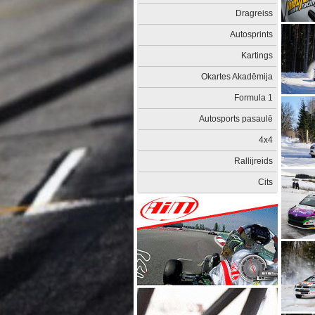
Dragreiss
Autosprints
Kartings
Okartes Akadēmija
Formula 1
Autosports pasaulē
4x4
Rallijreids
Cits