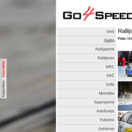
Ralli
(visi)
Foto:
Mār
Rallijs
Rallijsprints
Rallijkross
WRC
ERČ
Drifts
Minirallijs
Supersprints
Autošoseja
Folkreiss
Autokross