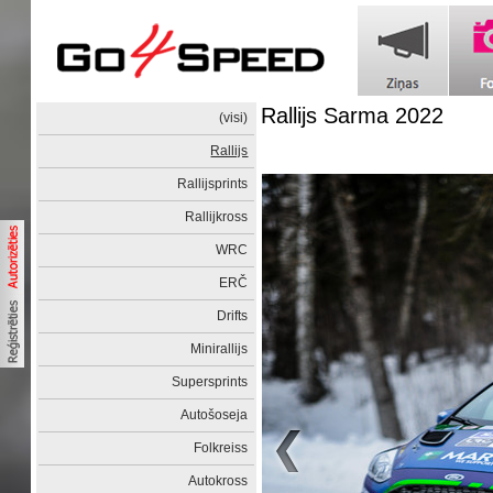
Rallijs Sarma 2022
(visi)
Rallijs
Rallijsprints
Rallijkross
WRC
ERČ
Drifts
Minirallijs
Supersprints
Autošoseja
Folkreiss
Autokross