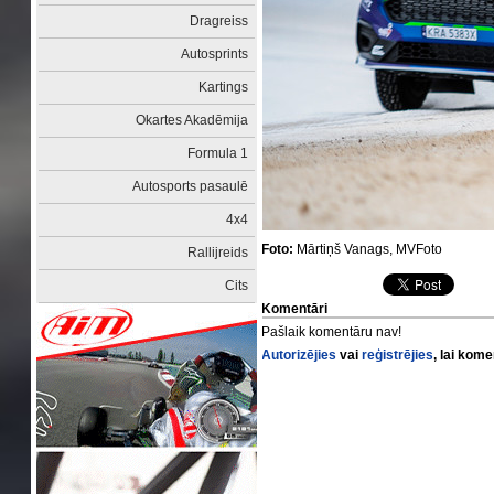
Dragreiss
Autosprints
Kartings
Okartes Akadēmija
Formula 1
Autosports pasaulē
4x4
Foto:
Mārtiņš Vanags, MVFoto
Rallijreids
Cits
Komentāri
Pašlaik komentāru nav!
Autorizējies
vai
reģistrējies
, lai kom