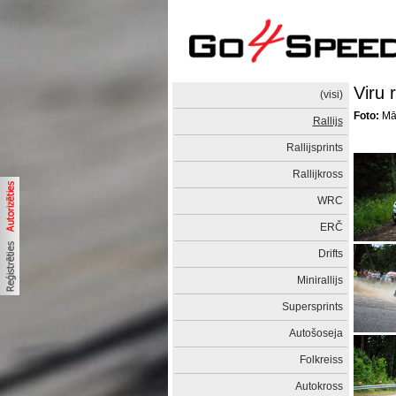
Viru r
(visi)
Foto:
Mār
Rallijs
Rallijsprints
Rallijkross
WRC
ERČ
Drifts
Minirallijs
Supersprints
Autošoseja
Folkreiss
Autokross