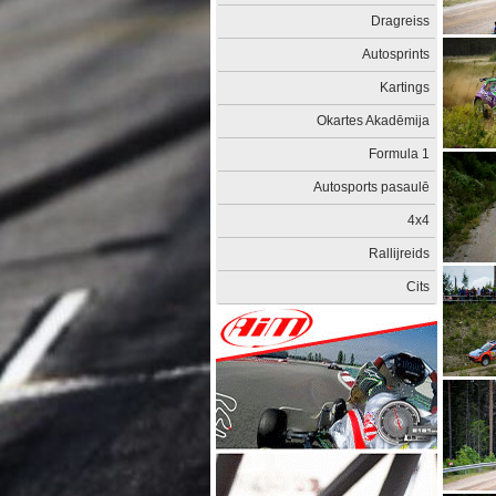
Dragreiss
Autosprints
Kartings
Okartes Akadēmija
Formula 1
Autosports pasaulē
4x4
Rallijreids
Cits