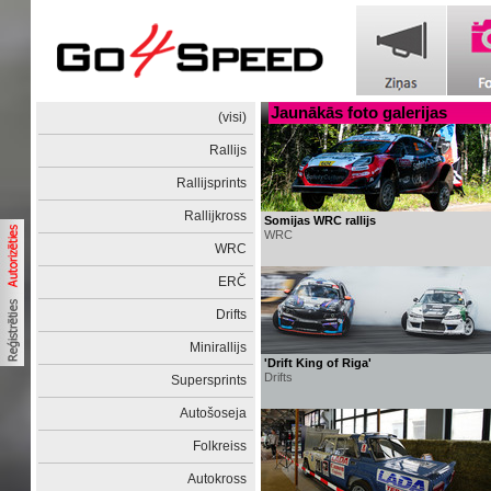
Jaunākās foto galerijas
(visi)
Rallijs
Rallijsprints
Rallijkross
Somijas WRC rallijs
WRC
WRC
ERČ
Drifts
Minirallijs
'Drift King of Riga'
Drifts
Supersprints
Autošoseja
Folkreiss
Autokross