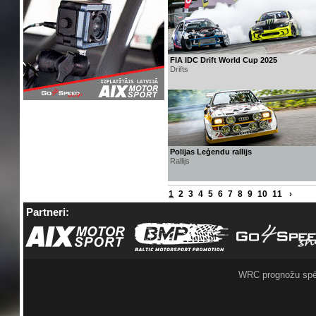
FIA IDC Drift World Cup 2025
Drifts
Polijas Leģendu rallijs
Rallijs
1
2
3
4
5
6
7
8
9
10
11
›
Partneri:
WRC prognožu spē