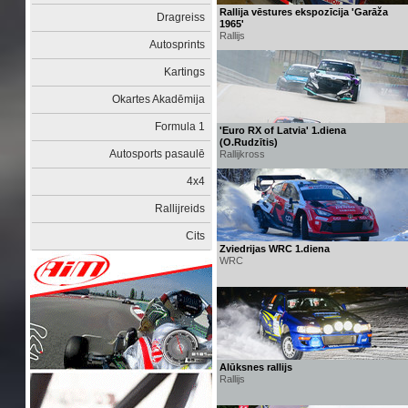
Rallija vēstures ekspozīcija 'Garāža
Dragreiss
1965'
Rallijs
Autosprints
Kartings
Okartes Akadēmija
Formula 1
'Euro RX of Latvia' 1.diena
(O.Rudzītis)
Autosports pasaulē
Rallijkross
4x4
Rallijreids
Cits
Zviedrijas WRC 1.diena
WRC
Alūksnes rallijs
Rallijs