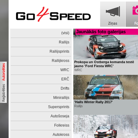
Jaunākās foto galerijas
(visi)
Rallijs
Rallijsprints
Rallijkross
Prokopa un Ostberga komanda testē
jauno 'Ford Fiesta WRC'
WRC
WRC
ERČ
Drifts
Minirallijs
'Halls Winter Rally 2017'
Rallijs
Supersprints
Autošoseja
Folkreiss
Autokross