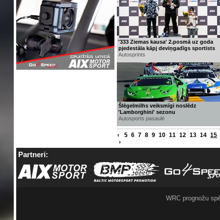
'333 Ziemas kausa' 2.posmā uz goda
pjedestāla kāpj deviņgadīgs sportists
Autosprints
Šlēgelmilhs veiksmīgi noslēdz
'Lamborghini' sezonu
Autosports pasaulē
‹
5
6
7
8
9
10
11
12
13
14
15
›
Partneri:
WRC prognožu spē