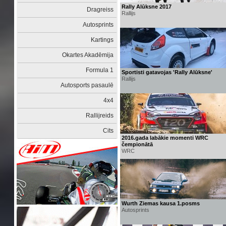
Rally Alūksne 2017
Dragreiss
Rallijs
Autosprints
Kartings
Okartes Akadēmija
Formula 1
Sportisti gatavojas 'Rally Alūksne'
Rallijs
Autosports pasaulē
4x4
Rallijreids
Cits
2016.gada labākie momenti WRC
čempionātā
WRC
Wurth Ziemas kausa 1.posms
Autosprints