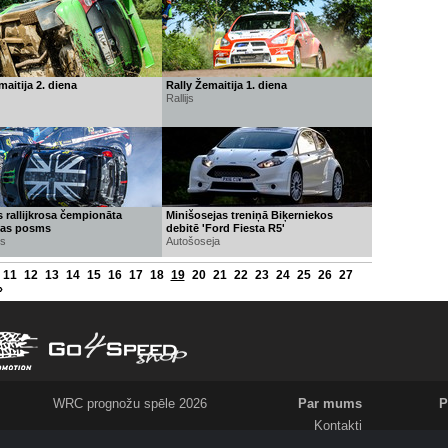
maitija 2. diena
Rally Žemaitija 1. diena
Rallijs
 rallijkrosa čempionāta
Minišosejas treniņā Biķerniekos
jas posms
debitē 'Ford Fiesta R5'
ss
Autošoseja
11
12
13
14
15
16
17
18
19
20
21
22
23
24
25
26
27
›
WRC prognožu spēle 2026
Par mums
P
Kontakti
Meklējam