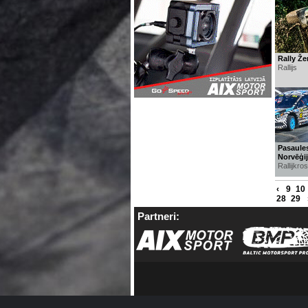
Rally Že
Rallijs
Pasaules
Norvēģi
Rallijkro
‹
9
10
28
29
Partneri: