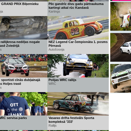
GRAND PRIX Biķernieku
Pēc gandrīz divu gadu pārtraukuma
kartingi atkal rūc Kandavā
ja
Kartings
rallijkrosa nedēļas nogale
NEZ Legend Car čempionāta 1. posms
rasē Zviedrijā
Pērnavā
ss
Autošoseja
 sportisti cīnās dubļainajā
Polijas WRC rallijs
as Holjes trasē
WRC
ss
WRC servisa parks
Vasaras drifta festivāls Sporta
kompleksā '333'
Rallijs