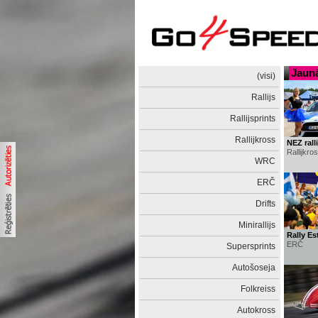
Jaunā
(visi)
Rallijs
Rallijsprints
Rallijkross
NEZ rall
Rallijkro
WRC
ERČ
Drifts
Minirallijs
Rally Es
ERČ
Supersprints
Autošoseja
Folkreiss
Autokross