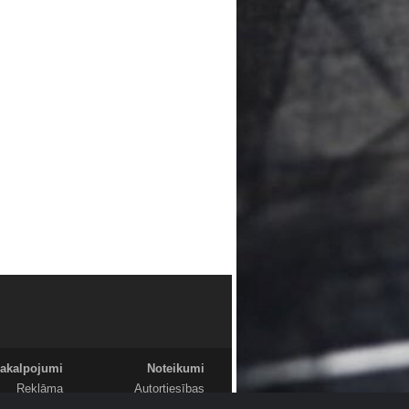
akalpojumi
Noteikumi
Reklāma
Autortiesības
Foto
Komentāri