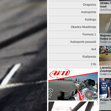
DEWALT 
Dragreiss
trasē
Autošose
Autosprints
Kartings
Okartes Akadēmija
Formula 1
Maģiskā 
Holjes t
Autosports pasaulē
Rallijkro
4x4
Rallijreids
Cits
Latviešu
Zviedrij
Rallijkro
Polijas 
WRC