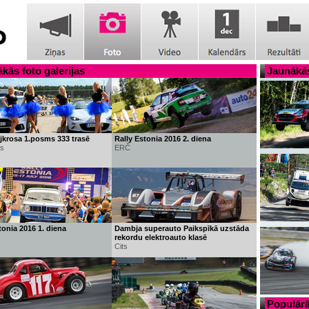
kās foto galerijas
Jaunākās
ijkrosa 1.posms 333 trasē
Rally Estonia 2016 2. diena
ss
ERČ
tonia 2016 1. diena
Dambja superauto Paikspīkā uzstāda
rekordu elektroauto klasē
Cits
Populārā