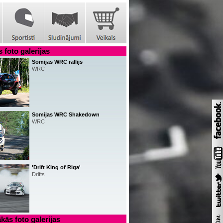
 foto galerijas
Somijas WRC rallijs
WRC
Somijas WRC Shakedown
WRC
'Drift King of Riga'
Drifts
kās foto galerijas