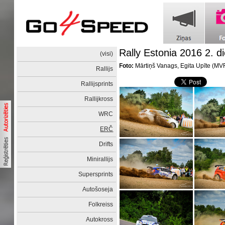
Rally Estonia 2016 2. d
(visi)
Foto:
Mārtiņš Vanags, Egita Upīte (M
Rallijs
Rallijsprints
Rallijkross
WRC
ERČ
Drifts
Minirallijs
Supersprints
Autošoseja
Folkreiss
Autokross