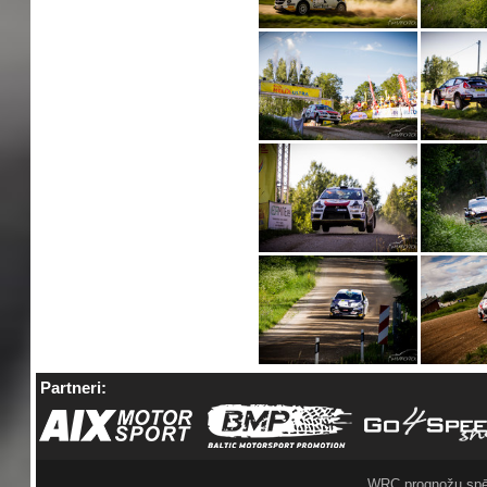
Partneri:
WRC prognožu spē