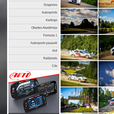
Dragreiss
Autosprints
Kartings
Okartes Akadēmija
Formula 1
Autosports pasaulē
4x4
Rallijreids
Cits