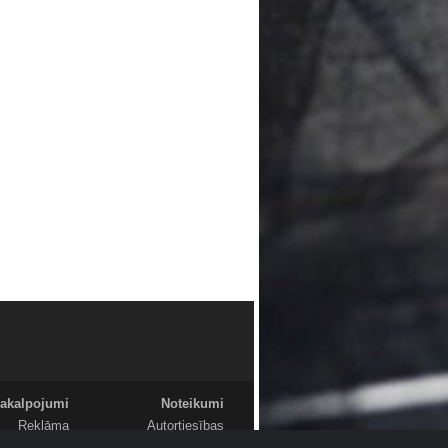
akalpojumi
Noteikumi
Reklāma
Autortiesības
Foto
Komentāri