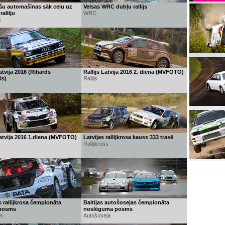
šu automašīnas sāk ceļu uz
Velsas WRC dubļu rallijs
alliju
WRC
s
Latvija 2016 (Rihards
Rallijs Latvija 2016 2. diena (MVFOTO)
s)
Rallijs
Latvija 2016 1.diena (MVFOTO)
Latvijas rallijkrosa kauss 333 trasē
Rallijkross
 rallijkrosa čempionāta
Baltijas autošosejas čempionāta
 posms
noslēguma posms
ss
Autošoseja