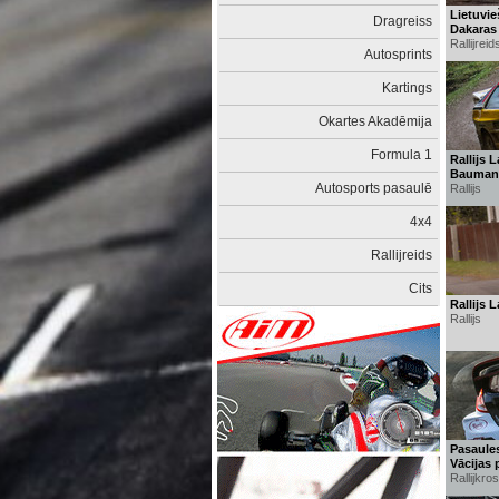
Lietuvie
Dragreiss
Dakaras r
Rallijreid
Autosprints
Kartings
Okartes Akadēmija
Formula 1
Rallijs 
Baumani
Autosports pasaulē
Rallijs
4x4
Rallijreids
Cits
Rallijs 
Rallijs
Pasaules
Vācijas
Rallijkro