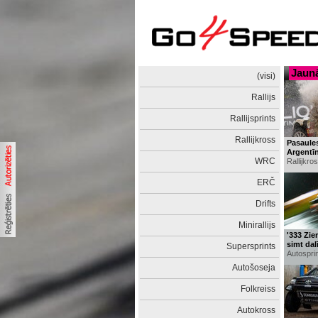
Jaunā
(visi)
Rallijs
Rallijsprints
Rallijkross
Pasaules
Argentī
WRC
Rallijkro
ERČ
Drifts
Minirallijs
'333 Zie
simt dal
Supersprints
Autospri
Autošoseja
Folkreiss
Autokross