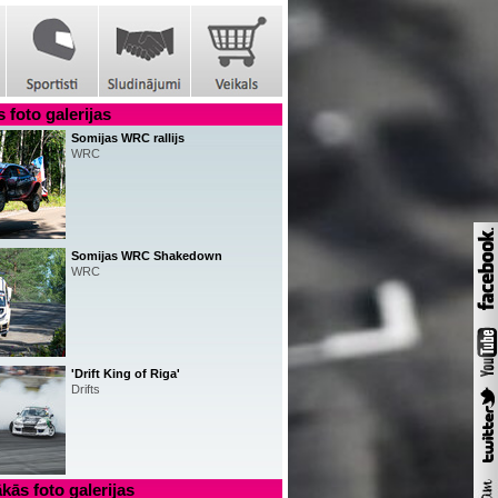
 foto galerijas
Somijas WRC rallijs
WRC
Somijas WRC Shakedown
WRC
'Drift King of Riga'
Drifts
kās foto galerijas