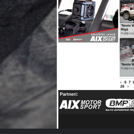
'Neste W
Rīgā
Rallijkro
'Neste W
Rallijkro
‹
6
7
26
›
Partneri: