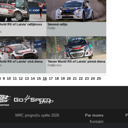
orld RX of Latvia' rallijkross
Sāremā rallijs
Rallijs
ss
orld RX of Latvia' otrā diena
'Neste World RX of Latvia' pirmā diena
ss
Rallijkross
8
9
10
11
12
13
14
15
16
17
18
19
20
21
22
23
24
25
WRC prognožu spēle 2026
Par mums
P
Kontakti
Meklējam