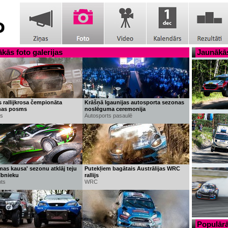
kās foto galerijas
Jaunākās
 rallijkrosa čempionāta
Krāšņā Igaunijas autosporta sezonas
nas posms
noslēguma ceremonija
ss
Autosports pasaulē
mas kausa' sezonu atklāj teju
Putekļiem bagātais Austrālijas WRC
ībnieku
rallijs
nts
WRC
Populārā