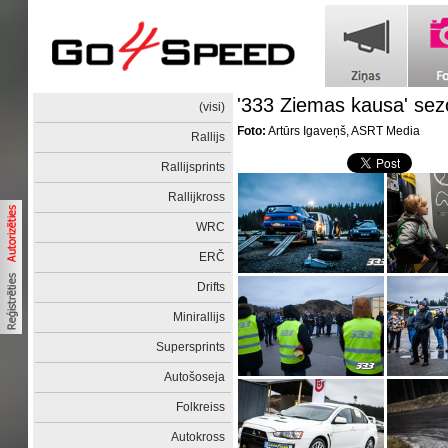
'333 Ziemas kausa' sezo
(visi)
Foto:
Artūrs Igaveņš, ASRT Media
Rallijs
Rallijsprints
Rallijkross
WRC
ERČ
Drifts
Minirallijs
Supersprints
Autošoseja
Folkreiss
Autokross