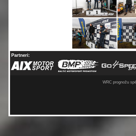
Partneri:
WRC prognožu spē