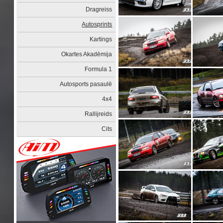
Dragreiss
Autosprints
Kartings
Okartes Akadēmija
Formula 1
Autosports pasaulē
4x4
Rallijreids
Cits