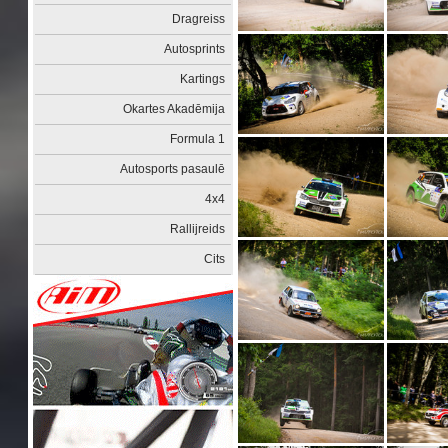
Dragreiss
Autosprints
Kartings
Okartes Akadēmija
Formula 1
Autosports pasaulē
4x4
Rallijreids
Cits