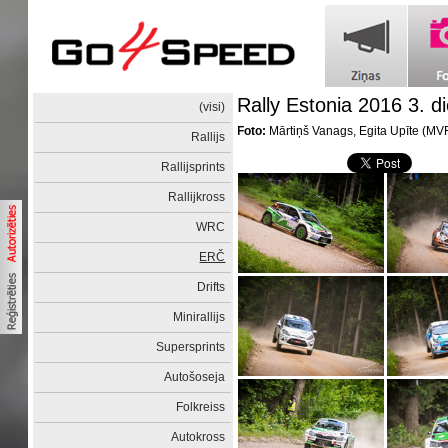
Rally Estonia 2016 3. d
(visi)
Foto:
Mārtiņš Vanags, Egita Upīte (M
Rallijs
Rallijsprints
Rallijkross
WRC
ERČ
Drifts
Minirallijs
Supersprints
Autošoseja
Folkreiss
Autokross