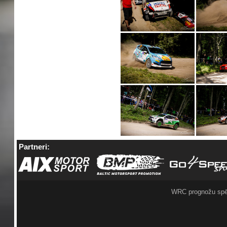
Partneri:
WRC prognožu spē