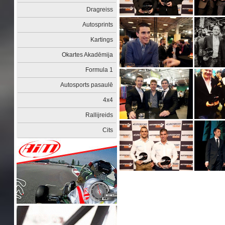
Dragreiss
Autosprints
Kartings
Okartes Akadēmija
Formula 1
Autosports pasaulē
4x4
Rallijreids
Cits