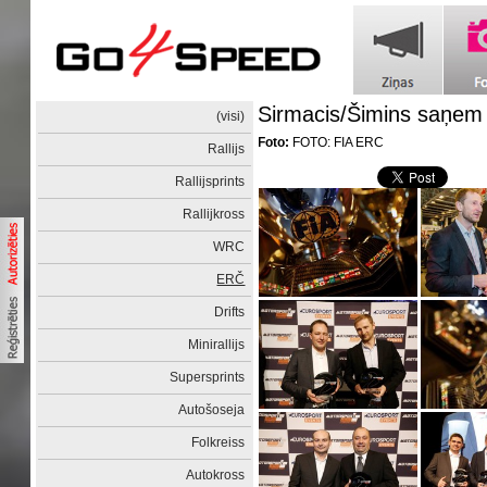
Sirmacis/Šimins saņem 
(visi)
Foto:
FOTO: FIA ERC
Rallijs
Rallijsprints
Rallijkross
WRC
ERČ
Drifts
Minirallijs
Supersprints
Autošoseja
Folkreiss
Autokross