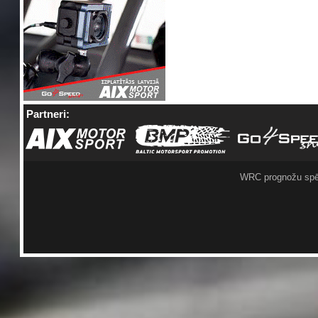
Partneri:
WRC prognožu spē