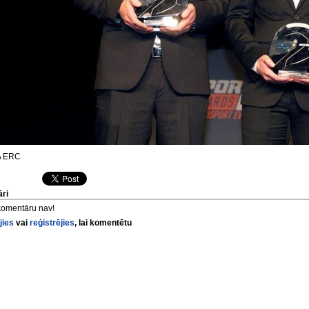
A ERC
ri
komentāru nav!
jies
vai
reģistrējies
, lai komentētu