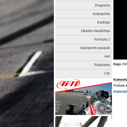
Dragreiss
Autosprints
Kartings
Okartes Akadēmija
Formula 1
Autosports pasaulē
4x4
Foto:
FI
Rallijreids
Cits
Komentā
Pašlaik 
Autorizē