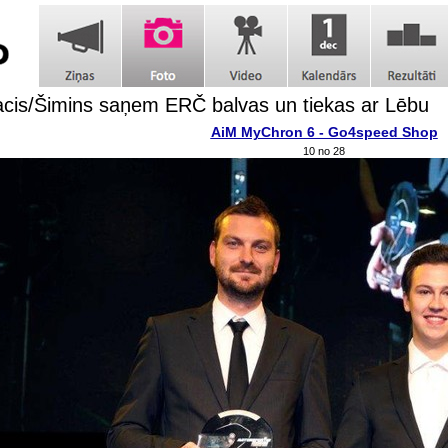
cis/Šimins saņem ERČ balvas un tiekas ar Lēbu
AiM MyChron 6 - Go4speed Shop
10 no 28