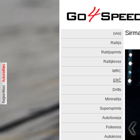
Sirma
(visi)
Rallijs
Rallijsprints
Rallijkross
WRC
ERČ
Drifts
Minirallijs
Supersprints
Autošoseja
Folkreiss
Autokross