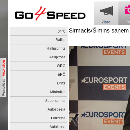
Sirmacis/Šimins saņem 
(visi)
Rallijs
Rallijsprints
Rallijkross
WRC
ERČ
Drifts
Minirallijs
Supersprints
Autošoseja
Folkreiss
Autokross