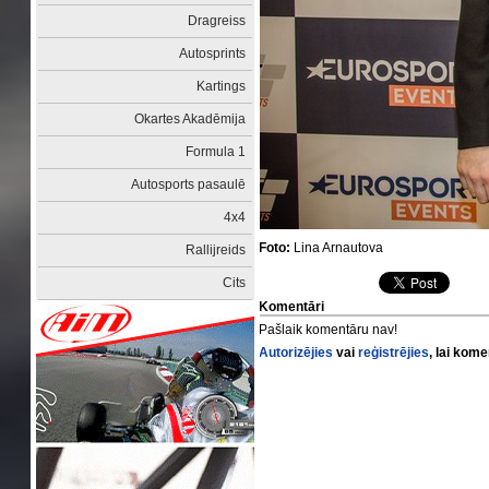
Dragreiss
Autosprints
Kartings
Okartes Akadēmija
Formula 1
Autosports pasaulē
4x4
Foto:
Lina Arnautova
Rallijreids
Cits
Komentāri
Pašlaik komentāru nav!
Autorizējies
vai
reģistrējies
, lai kom