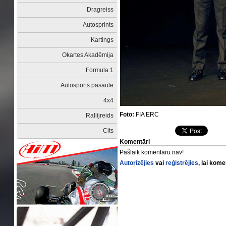
Dragreiss
Autosprints
Kartings
Okartes Akadēmija
Formula 1
Autosports pasaulē
4x4
Foto:
FIA ERC
Rallijreids
Cits
Komentāri
Pašlaik komentāru nav!
Autorizējies
vai
reģistrējies
, lai kom