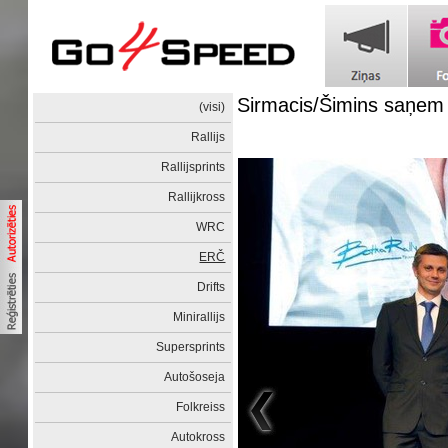
Sirmacis/Šimins saņem 
(visi)
Rallijs
Rallijsprints
Rallijkross
WRC
ERČ
Drifts
Minirallijs
Supersprints
Autošoseja
Folkreiss
Autokross