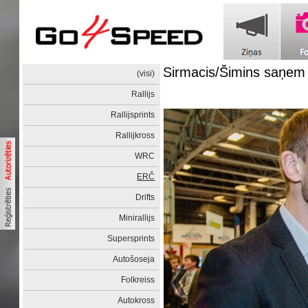
Sirmacis/Šimins saņem 
(visi)
Rallijs
Rallijsprints
Rallijkross
WRC
ERČ
Drifts
Minirallijs
Supersprints
Autošoseja
Folkreiss
Autokross