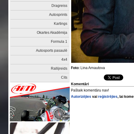
Dragreiss
Autosprints
Kartings
Okartes Akadēmija
Formula 1
Autosports pasaulē
4x4
Foto:
Lina Arnautova
Rallijreids
Cits
Komentāri
Pašlaik komentāru nav!
Autorizējies
vai
reģistrējies
, lai kom