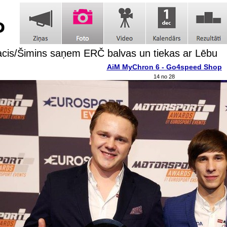
cis/Šimins saņem ERČ balvas un tiekas ar Lēbu
AiM MyChron 6 - Go4speed Shop
14 no 28