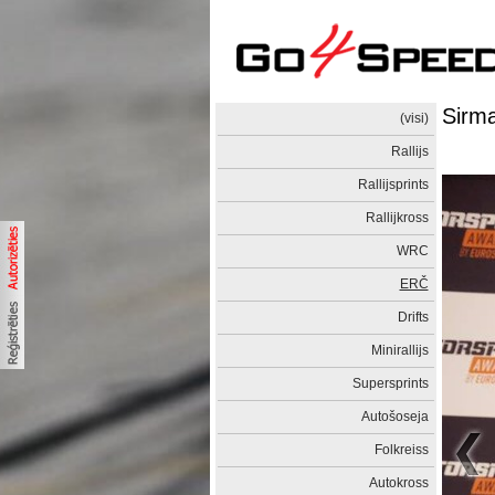
Sirma
(visi)
Rallijs
Rallijsprints
Rallijkross
WRC
ERČ
Drifts
Minirallijs
Supersprints
Autošoseja
Folkreiss
Autokross