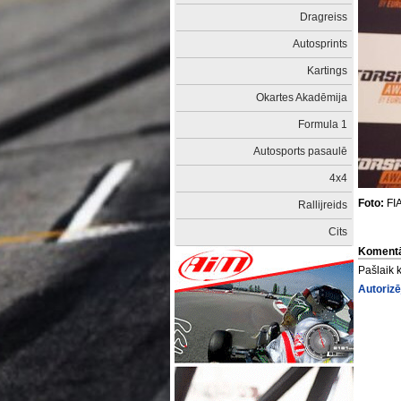
Dragreiss
Autosprints
Kartings
Okartes Akadēmija
Formula 1
Autosports pasaulē
4x4
Foto:
FI
Rallijreids
Cits
Komentā
Pašlaik 
Autorizē