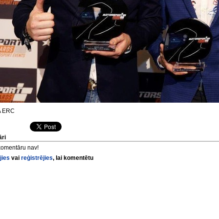
A ERC
ri
komentāru nav!
jies
vai
reģistrējies
, lai komentētu