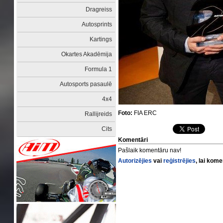
Dragreiss
Autosprints
Kartings
Okartes Akadēmija
Formula 1
Autosports pasaulē
4x4
Foto:
FIA ERC
Rallijreids
Cits
Komentāri
Pašlaik komentāru nav!
Autorizējies
vai
reģistrējies
, lai kom