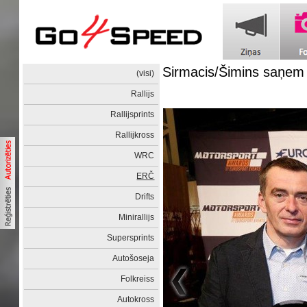
Sirmacis/Šimins saņem 
(visi)
Rallijs
Rallijsprints
Rallijkross
WRC
ERČ
Drifts
Minirallijs
Supersprints
Autošoseja
Folkreiss
Autokross