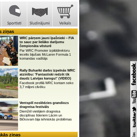
 ziņas
WRC pārņem jauni īpašnieki – FIA
to sauc par lielāko darījumu
čempionāta vēsturē
Par WRC Promoter izpilddirektoru
iecelts bijušais McLaren Formula 1
komandas vadītājs
Rally Buhariki darbs izpelnās WRC
atzinību: 'Fantastiski redzēt tik
daudz Latvijas karogu!' (VIDEO)
Facebook profilā WRC kontam seko
3,7 miljoni cilvēku
Ventspilī noslēdzies grandiozs
dragreisa festivāls
Diemžēl vietējiem dragreisa
disciplīnas līderiem Lācim un
Bičkovam bija tehniskās problēmas
kās ziņas