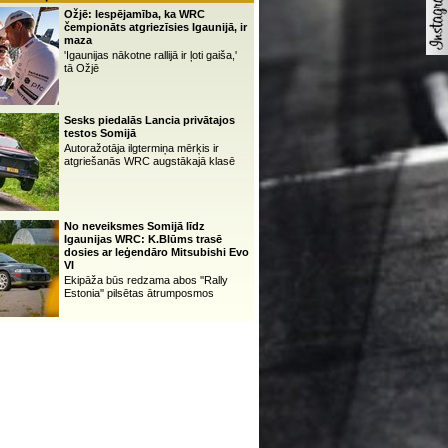
Ožjē: Iespējamība, ka WRC
čempionāts atgriezīsies Igaunijā, ir
maza
'Igaunijas nākotne rallijā ir ļoti gaiša,'
tā Ožjē
Sesks piedalās Lancia privātajos
testos Somijā
Autoražotāja ilgtermiņa mērķis ir
atgriešanās WRC augstākajā klasē
No neveiksmes Somijā līdz
Igaunijas WRC: K.Blūms trasē
dosies ar leģendāro Mitsubishi Evo
VI
Ekipāža būs redzama abos ''Rally
Estonia'' pilsētas ātrumposmos