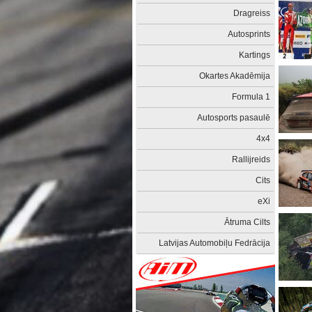
Dragreiss
Autosprints
Kartings
Okartes Akadēmija
Formula 1
Autosports pasaulē
4x4
Rallijreids
Cits
eXi
Ātruma Cilts
Latvijas Automobiļu Fedrācija