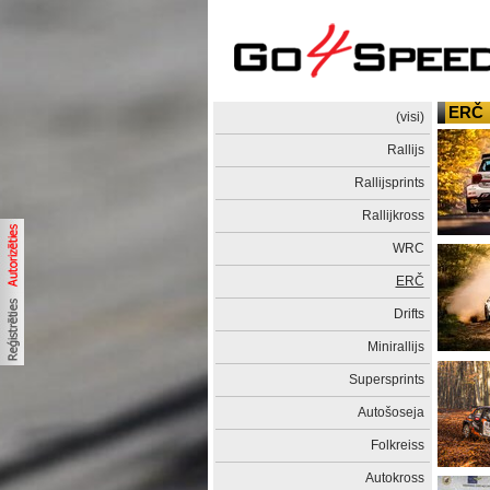
ERČ
(visi)
Rallijs
Rallijsprints
Rallijkross
WRC
ERČ
Drifts
Minirallijs
Supersprints
Autošoseja
Folkreiss
Autokross