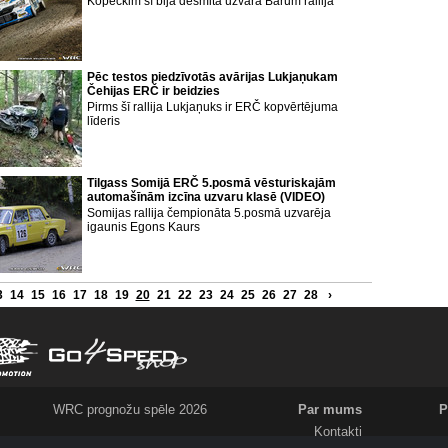
Kopeckim šī bija desmitā uzvara Barum rallijā
Pēc testos piedzīvotās avārijas Lukjaņukam
Čehijas ERČ ir beidzies
Pirms šī rallija Lukjaņuks ir ERČ kopvērtējuma
līderis
Tilgass Somijā ERČ 5.posmā vēsturiskajām
automašīnām izcīna uzvaru klasē (VIDEO)
Somijas rallija čempionāta 5.posmā uzvarēja
igaunis Egons Kaurs
3
14
15
16
17
18
19
20
21
22
23
24
25
26
27
28
›
WRC prognožu spēle 2026
Par mums
P
Kontakti