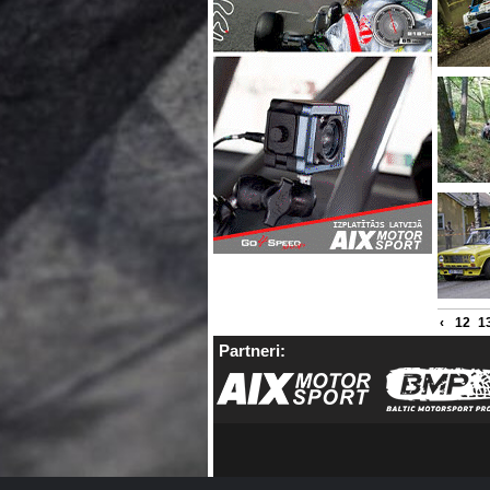
‹
12
1
Partneri: