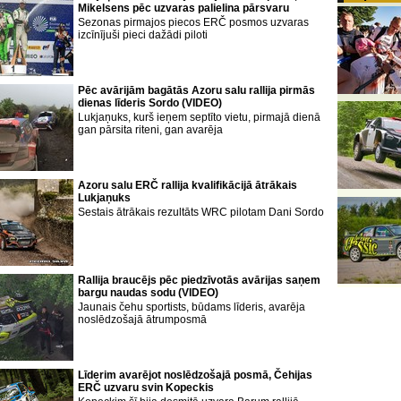
Mikelsens pēc uzvaras palielina pārsvaru
Sezonas pirmajos piecos ERČ posmos uzvaras
izcīnījuši pieci dažādi piloti
Pēc avārijām bagātās Azoru salu rallija pirmās
dienas līderis Sordo (VIDEO)
Lukjaņuks, kurš ieņem septīto vietu, pirmajā dienā
gan pārsita riteni, gan avarēja
Azoru salu ERČ rallija kvalifikācijā ātrākais
Lukjaņuks
Sestais ātrākais rezultāts WRC pilotam Dani Sordo
Rallija braucējs pēc piedzīvotās avārijas saņem
bargu naudas sodu (VIDEO)
Jaunais čehu sportists, būdams līderis, avarēja
noslēdzošajā ātrumposmā
Līderim avarējot noslēdzošajā posmā, Čehijas
ERČ uzvaru svin Kopeckis