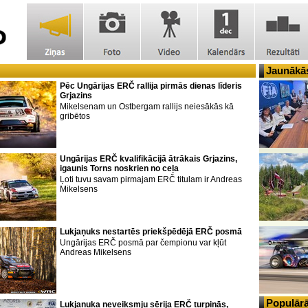
Jaunākās
Pēc Ungārijas ERČ rallija pirmās dienas līderis
Grjazins
Mikelsenam un Ostbergam rallijs neiesākās kā
gribētos
Ungārijas ERČ kvalifikācijā ātrākais Grjazins,
igaunis Torns noskrien no ceļa
Ļoti tuvu savam pirmajam ERČ titulam ir Andreas
Mikelsens
Lukjaņuks nestartēs priekšpēdējā ERČ posmā
Ungārijas ERČ posmā par čempionu var kļūt
Andreas Mikelsens
Populārā
Lukjaņuka neveiksmju sērija ERČ turpinās,