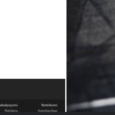
akalpojumi
Noteikumi
Reklāma
Autortiesības