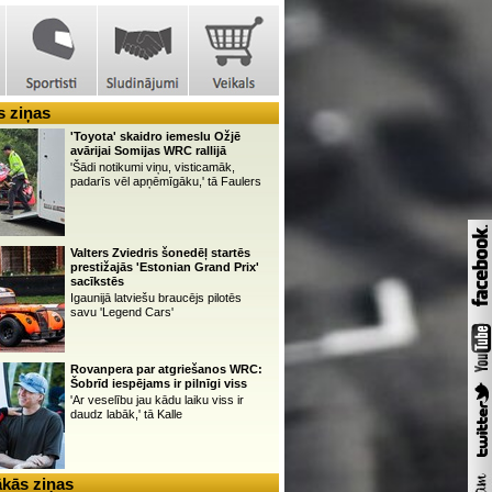
 ziņas
'Toyota' skaidro iemeslu Ožjē
avārijai Somijas WRC rallijā
'Šādi notikumi viņu, visticamāk,
padarīs vēl apņēmīgāku,' tā Faulers
Valters Zviedris šonedēļ startēs
prestižajās 'Estonian Grand Prix'
sacīkstēs
Igaunijā latviešu braucējs pilotēs
savu 'Legend Cars'
Rovanpera par atgriešanos WRC:
Šobrīd iespējams ir pilnīgi viss
'Ar veselību jau kādu laiku viss ir
daudz labāk,' tā Kalle
kās ziņas