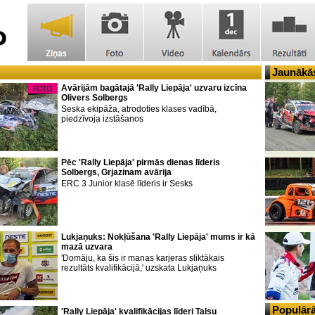
Jaunākās
Avārijām bagātajā 'Rally Liepāja' uzvaru izcīna
Olivers Solbergs
Seska ekipāža, atrodoties klases vadībā,
piedzīvoja izstāšanos
Pēc 'Rally Liepāja' pirmās dienas līderis
Solbergs, Grjazinam avārija
ERC 3 Junior klasē līderis ir Sesks
Lukjaņuks: Nokļūšana 'Rally Liepāja' mums ir kā
mazā uzvara
'Domāju, ka šis ir manas karjeras sliktākais
rezultāts kvalifikācijā,' uzskata Lukjaņuks
Populārā
'Rally Liepāja' kvalifikācijas līderi Talsu