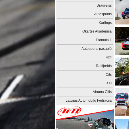
Dragreiss
Autosprints
Kartings
Okartes Akadēmija
Formula 1
Autosports pasaulē
4x4
Rallijreids
Cits
eXi
Ātruma Cilts
Latvijas Automobiļu Fedrācija