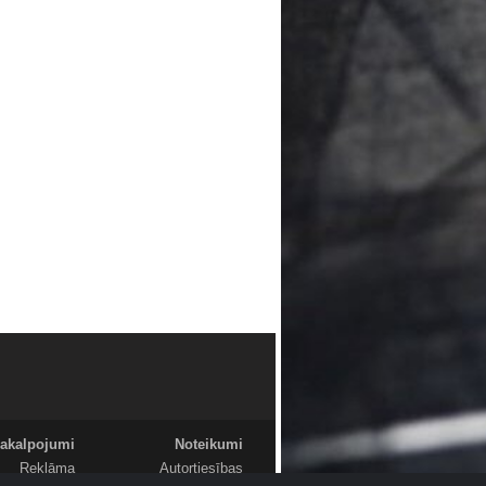
akalpojumi
Noteikumi
Reklāma
Autortiesības