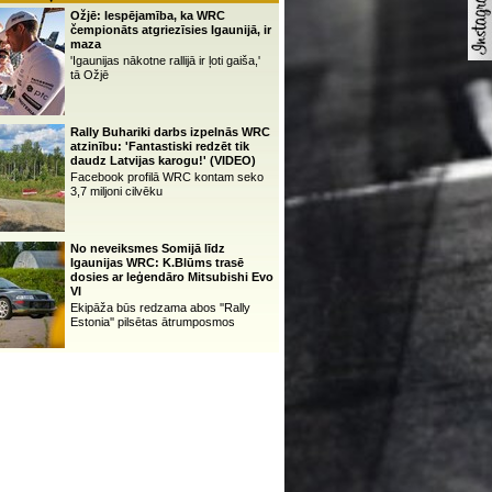
Ožjē: Iespējamība, ka WRC
čempionāts atgriezīsies Igaunijā, ir
maza
'Igaunijas nākotne rallijā ir ļoti gaiša,'
tā Ožjē
Rally Buhariki darbs izpelnās WRC
atzinību: 'Fantastiski redzēt tik
daudz Latvijas karogu!' (VIDEO)
Facebook profilā WRC kontam seko
3,7 miljoni cilvēku
No neveiksmes Somijā līdz
Igaunijas WRC: K.Blūms trasē
dosies ar leģendāro Mitsubishi Evo
VI
Ekipāža būs redzama abos ''Rally
Estonia'' pilsētas ātrumposmos