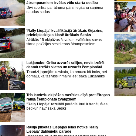
ātrumposmiem izvēlas vēlo starta secību
Divi sportisti par ātruma pārsniegšanu saņēma
naudas sodus
'Rally Liepāja' kvalifikācijā ātrākais Grjazins,
priekšpiedziņas klasē ātrākais Sesks
Ātrākās 15 ekipāžas šovakar izvēlēsies savas
starta pozīcijas sestdienas ātrumposmiem
Lukjaņuks: Gribu uzvarēt rallijos, nevis izcīnīt
desmit trešās vietas un uzvarēt čempionātā
'Daudzi joprojām uzskata, ka braucu kā traks, bet
domāju, ka tas viss ir mainījies,' saka Lukjaņuks
Trīs latviešu ekipāžas metīsies cīņā pret Eiropas
rallija čempionāta zvaigznēm
''Rally Liepāja' rezultāti parādīs, kuri ir trenējušies,
bet kuri nav,' saka Sesks
Rallija pilsētas Liepājas ielās notiks 'Rally
Liepāja' dalībnieku parāde