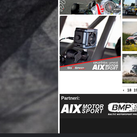
‹
18
1
Partneri: