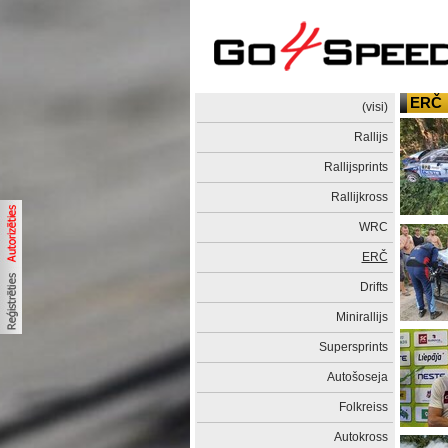
ERČ
(visi)
Rallijs
Rallijsprints
Rallijkross
WRC
ERČ
Drifts
Minirallijs
Supersprints
Autošoseja
Folkreiss
Autokross