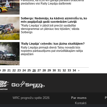
Paredzēts, ka 8,00 km garajā parādes braucienā
piedalīsies visi Rally Liepāja dalībnieki
Solbergs: Nedomāju, ka kādreiz aizmirsīšu to, ko
mēs pagājušajā gadā sasniedzām Latvijā
''Rally Liepāja' ir jābūt ļoti precīzi sastādītai
stenogrammai un jābrauc bez kļūdām,' stāsta
Solbergs
'Rally Liepāja' ceļvedis: kas jāzina skatītājiem?
Rally Liepāja pirmajā dienā Talsu novadā būs
nopietns pārbaudījums pat visrūdītākajām rallija
ekipāžām
9
20
21
22
23
24
25
26
27
28
29
30
31
32
33
34
›
WRC prognožu spēle 2026
Par mums
P
Kontakti