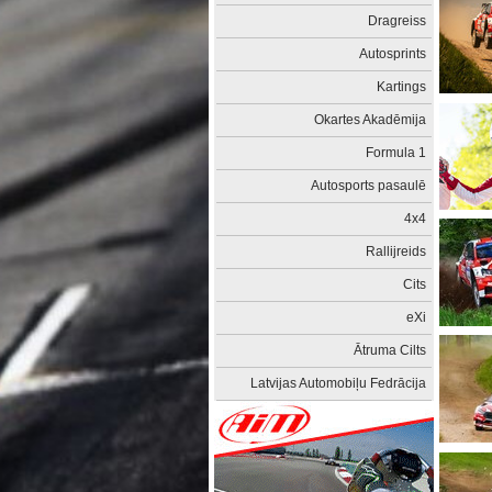
Dragreiss
Autosprints
Kartings
Okartes Akadēmija
Formula 1
Autosports pasaulē
4x4
Rallijreids
Cits
eXi
Ātruma Cilts
Latvijas Automobiļu Fedrācija