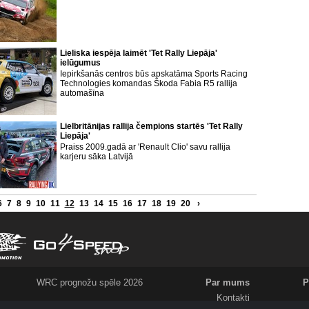
Lieliska iespēja laimēt 'Tet Rally Liepāja'
ielūgumus
Iepirkšanās centros būs apskatāma Sports Racing
Technologies komandas Škoda Fabia R5 rallija
automašīna
Lielbritānijas rallija čempions startēs 'Tet Rally
Liepāja'
Praiss 2009.gadā ar 'Renault Clio' savu rallija
karjeru sāka Latvijā
6
7
8
9
10
11
12
13
14
15
16
17
18
19
20
›
WRC prognožu spēle 2026
Par mums
P
Kontakti