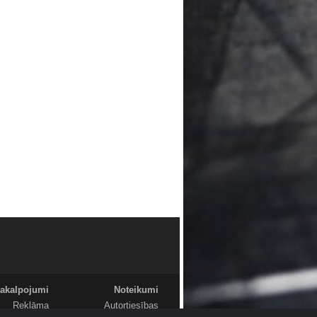
akalpojumi
Noteikumi
Reklāma
Autortiesības