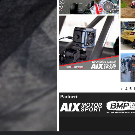
‹
4
5
Partneri: