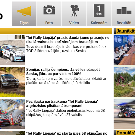
Jaunākās
'Tet Rally Liepāja' prasīs daudz jaunu prasmju ne
tikai ārvalstu, bet arī vietējiem braucējiem
Tuvu desmit braucēju ir tādi, kas var pretendēt uz
TOP 3 līderpozīcijām, uzskata Sesks
Somijas rallija čempions: Ja vēlies pārspēt
Sesku, jābrauc par visiem 100%
'Ceru, ka faniem varēsim piedāvāt labu izklaidi ar
plašām un ātrām sānslīdēm ,' tā Heikila
Pēc ilgāka pārtraukuma 'Tet Rally Liepāja'
atgriezīsies pilsētas ātrumposmi
'Tet Rally Liepāja' dalību pieteikušās kopumā 68
ekipāžas, kas pārstāvēs 27 valstis
Populārā
'Tet Rally Liepāja' uz starta izies 58 ekipāžas no