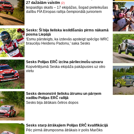
27 dažādām valstīm
(2)
Iespaidīgs skaits – 17 ekipāžas, šogad pieteikušas
dalību FIA Eiropas rallija čempionātā junioriem
Sesks: Šī bija lieliska iesildīšanās pirms nākamā
posma Liepājā
'Esmu pārsteigts, ka izdevās apsteigt spēcīgo WRC
braucēju Heidenu Padonu,' saka Sesks
Sesks Polijas ERČ izcīna pārliecinošu uzvaru
Kopvērtējumā Seska ekipāža pakāpusies uz otro
vietu
Sesks demonstrē lielisku ātrumu un pārņem
vadību Polijas ERČ rallijā
Sesks bija ātrākais četros dopos
Sesks starp ātrākajiem Polijas ERČ kvalifikācijā
Pēc pirmā ātrumposma ātrākais ir polis Marčiks