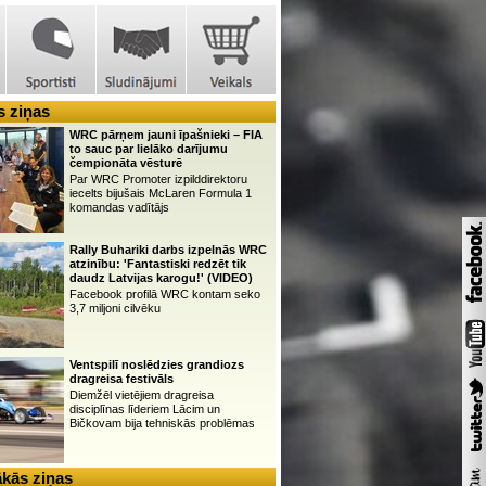
 ziņas
WRC pārņem jauni īpašnieki – FIA
to sauc par lielāko darījumu
čempionāta vēsturē
Par WRC Promoter izpilddirektoru
iecelts bijušais McLaren Formula 1
komandas vadītājs
Rally Buhariki darbs izpelnās WRC
atzinību: 'Fantastiski redzēt tik
daudz Latvijas karogu!' (VIDEO)
Facebook profilā WRC kontam seko
3,7 miljoni cilvēku
Ventspilī noslēdzies grandiozs
dragreisa festivāls
Diemžēl vietējiem dragreisa
disciplīnas līderiem Lācim un
Bičkovam bija tehniskās problēmas
kās ziņas