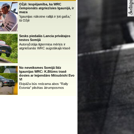
Ožjē: Iespējamība, ka WRC
čempionāts atgriezīsies Igaunijā, ir
maza
'Igaunijas nākotne rallijā ir ļoti gaiša,'
tā Ožjē
Sesks piedalās Lancia privātajos
testos Somijā
Autoražotāja ilgtermiņa mērķis ir
atgriešanās WRC augstākajā klasē
No neveiksmes Somijā līdz
Igaunijas WRC: K.Blūms trasē
dosies ar leģendāro Mitsubishi Evo
VI
Ekipāža būs redzama abos ''Rally
Estonia'' pilsētas ātrumposmos