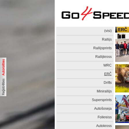
ERČ
(visi)
Rallijs
Rallijsprints
Rallijkross
WRC
ERČ
Drifts
Minirallijs
Supersprints
Autošoseja
Folkreiss
Autokross