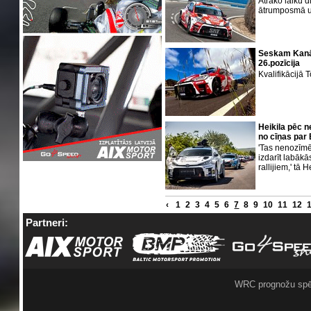
Ātrāko laiku d
ātrumposmā u
Seskam Kanāri
26.pozīcija
Kvalifikācijā
Heikila pēc n
no cīņas par
'Tas nenozīmē
izdarīt labākā
rallijiem,' tā H
‹
1
2
3
4
5
6
7
8
9
10
11
12
Partneri:
WRC prognožu spē