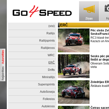
ERČ
(visi)
Pēc sīvās Zv
Rallijs
Sesks/Franci
RC3 klasē tre
Rallijsprints
Kazazs un An
Rallijkross
WRC
Sesks pēc pi
finišē ar de
ERČ
Oliveram Sol
vieta
Drifts
Minirallijs
Zviedrijas ER
Supersprints
Ātrākais kvali
Autošoseja
Folkreiss
Autokross
Četras sacen