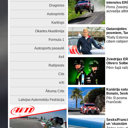
intensīvu E
Dragreiss
Pirms Zviedr
aizvadīja attīs
Autosprints
Kartings
Gatavojoties
Okartes Akadēmija
posmiem, Tan
''Rally Estoni
Formula 1
citiem ralliji
Autosports pasaulē
4x4
Zviedrijas ER
Olivers Solbe
Rallijreids
Pērn šajā rall
Cits
eXi
Kanāriju salu
Ātruma Cilts
Bonato, Sesk
Pēc šī posma 
Latvijas Automobiļu Fedrācija
Frančeski
Sesks/Francis
un 'skaistām