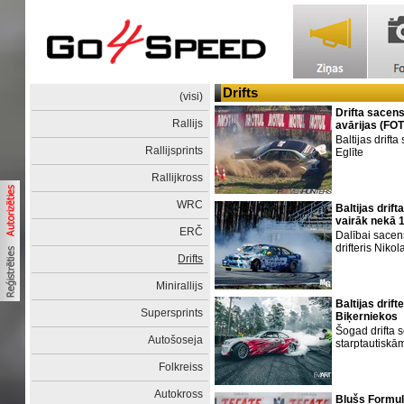
Drifts
(visi)
Drifta sacen
Rallijs
avārijas (FO
Baltijas drift
Rallijsprints
Eglīte
Rallijkross
WRC
Baltijas drif
vairāk nekā 1
ERČ
Dalībai sacen
drifteris Niko
Drifts
Minirallijs
Baltijas drif
Supersprints
Biķerniekos
Šogad drifta 
Autošoseja
starptautiskā
Folkreiss
Autokross
Blušs Formula