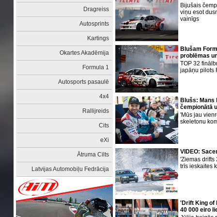
Bijušais čempi
Dragreiss
viņu esot dusm
vainīgs
Autosprints
Kartings
Blušam Formul
Okartes Akadēmija
problēmas un
TOP 32 finālb
Formula 1
japāņu pilots
Autosports pasaulē
4x4
Blušs: Mans l
čempionātā 
Rallijreids
'Mūs jau vien
skeletonu kom
Cits
eXi
VIDEO: Sacen
Ātruma Cilts
'Ziemas drifts
trīs ieskaites 
Latvijas Automobiļu Fedrācija
'Drift King o
40 000 eiro l