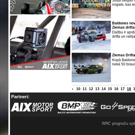
Jūlija beigās
nogale, kas ie
Baldones nov
Ziemas drift
Dalību ir apst
drifta un rallija
Ziemas Drifta 
Kopā Baldones
nekā 50 brau
‹
10
11
12
13
14
15
16
17
18
Partneri:
WRC prognožu spē