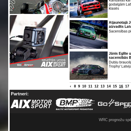
Kandavas kart
godalgām Latv
klasēs
Atjaunotajā Je
aizvadīts Lat
Sacensības pir
Jānis Eglīte 
sacensībās Ba
Dubļu braucē
Trophy' Latvi
‹
8
9
10
11
12
13
14
15
16
17
Partneri:
WRC prognožu spē