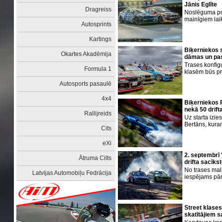
Jānis Eglīte
Dragreiss
Noslēguma pos
mainīgiem lai
Autosprints
Kartings
Biķerniekos s
Okartes Akadēmija
dāmas un pas
Trases konfig
Formula 1
klasēm būs pr
Autosports pasaulē
4x4
Biķerniekos R
nekā 50 drift
Rallijreids
Uz starta izies
Bertāns, kuram
Cits
eXi
2. septembrī 
Ātruma Cilts
drifta sacīks
No trases mal
Latvijas Automobiļu Fedrācija
iespējams pārr
Street klases 
skatītājiem 