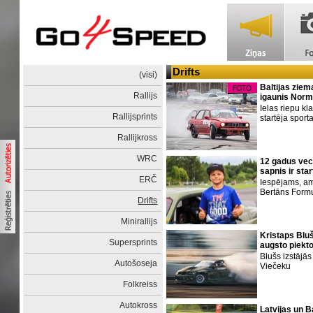
Drifts
(visi)
Baltijas ziem
Rallijs
igaunis Norm
Ielas riepu kl
Rallijsprints
startēja sport
Rallijkross
WRC
12 gadus vec
sapnis ir sta
ERČ
Iespējams, am
Bertāns Formu
Drifts
Minirallijs
Kristaps Blu
Supersprints
augsto piekto
Blušs izstājā
Autošoseja
Viečeku
Folkreiss
Autokross
Latvijas un Ba