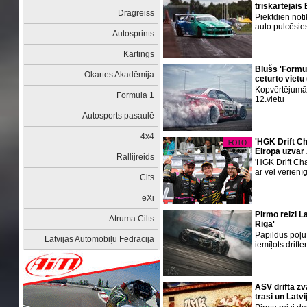
trīskārtējais
Dragreiss
Piektdien noti
auto pulcēsie
Autosprints
Kartings
Blušs 'Formul
Okartes Akadēmija
ceturto vietu
Kopvērtējumā
Formula 1
12.vietu
Autosports pasaulē
4x4
'HGK Drift C
Eiropa uzvar
Rallijreids
'HGK Drift Ch
ar vēl vērien
Cits
eXi
Pirmo reizi La
Ātruma Cilts
Riga'
Papildus poļu 
Latvijas Automobiļu Fedrācija
iemīļots drifte
ASV drifta z
trasi un Latv