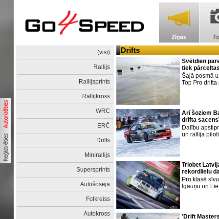
Drifts
(visi)
Svētdien par
Rallijs
tiek pārcelta
Šajā posmā uz 
Rallijsprints
Top Pro drifta 
Rallijkross
WRC
Arī šoziem B
drifta sacen
ERČ
Dalību apstipr
un rallija pilot
Drifts
Minirallijs
Triobet Latvi
Supersprints
rekordlielu d
Pro klasē sīv
Autošoseja
Igauņu un Lie
Folkreiss
Autokross
'Drift Master