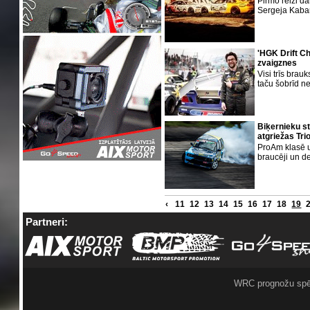
Pirmo reizi da
Sergeja Kabar
'HGK Drift Ch
zvaigznes
Visi trīs bra
taču šobrīd ne
Biķernieku st
atgriežas Tri
ProAm klasē u
braucēji un d
‹
11
12
13
14
15
16
17
18
19
Partneri:
WRC prognožu spē