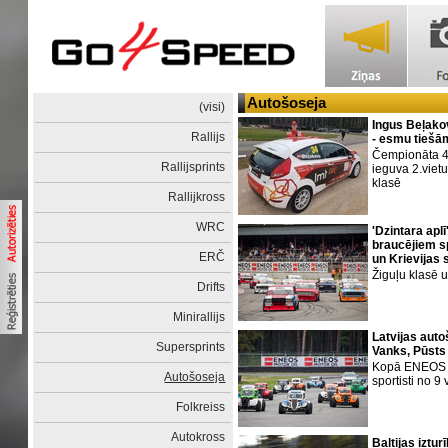
Autošoseja
(visi)
Ingus Beļako
Rallijs
- esmu tiešā
Čempionāta 4
Rallijsprints
ieguva 2.viet
klasē
Rallijkross
WRC
'Dzintara apl
braucējiem s
ERČ
un Krievijas s
Žiguļu klasē u
Drifts
Minirallijs
Latvijas aut
Supersprints
Vanks, Pūsts
Kopā ENEOS R
Autošoseja
sportisti no 9 
Folkreiss
Autokross
Baltijas iztu