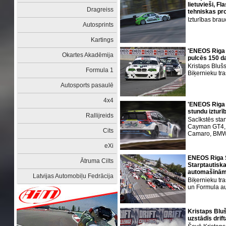
lietuvieši, F
Dragreiss
tehniskas p
Izturības bra
Autosprints
Kartings
'ENEOS Riga
Okartes Akadēmija
pulcēs 150 d
Kristaps Blušs
Formula 1
Biķernieku tr
Autosports pasaulē
4x4
'ENEOS Riga 
stundu iztur
Rallijreids
Sacīkstēs sta
Cayman GT4, 
Cits
Camaro, BM
eXi
ENEOS Riga 
Ātruma Cilts
Starptautisk
automašīnā
Latvijas Automobiļu Fedrācija
Biķernieku tr
un Formula a
Kristaps Bl
uzstādīs drif