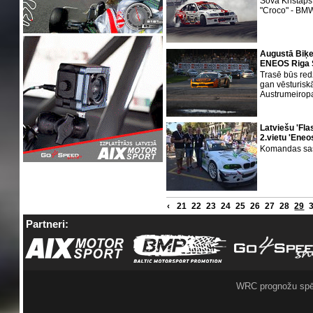
Šovā Kristaps
"Croco" - BMW
Augustā Biķe
ENEOS Riga 
Trasē būs red
gan vēsturisk
Austrumeirop
Latviešu 'Fl
2.vietu 'Ene
Komandas sast
‹
21
22
23
24
25
26
27
28
29
Partneri:
WRC prognožu spē