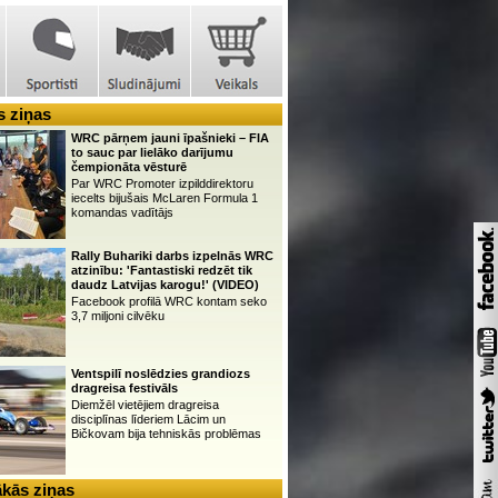
 ziņas
WRC pārņem jauni īpašnieki – FIA
to sauc par lielāko darījumu
čempionāta vēsturē
Par WRC Promoter izpilddirektoru
iecelts bijušais McLaren Formula 1
komandas vadītājs
Rally Buhariki darbs izpelnās WRC
atzinību: 'Fantastiski redzēt tik
daudz Latvijas karogu!' (VIDEO)
Facebook profilā WRC kontam seko
3,7 miljoni cilvēku
Ventspilī noslēdzies grandiozs
dragreisa festivāls
Diemžēl vietējiem dragreisa
disciplīnas līderiem Lācim un
Bičkovam bija tehniskās problēmas
kās ziņas