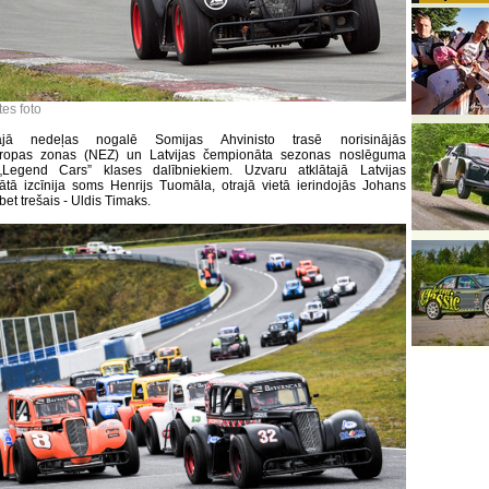
tes foto
tajā nedeļas nogalē Somijas Ahvinisto trasē norisinājās
iropas zonas (NEZ) un Latvijas čempionāta sezonas noslēguma
Legend Cars” klases dalībniekiem. Uzvaru atklātajā Latvijas
tā izcīnija soms Henrijs Tuomāla, otrajā vietā ierindojās Johans
et trešais - Uldis Timaks.