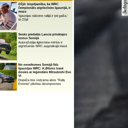
Ožjē: Iespējamība, ka WRC
čempionāts atgriezīsies Igaunijā, ir
maza
'Igaunijas nākotne rallijā ir ļoti gaiša,'
tā Ožjē
Sesks piedalās Lancia privātajos
testos Somijā
Autoražotāja ilgtermiņa mērķis ir
atgriešanās WRC augstākajā klasē
No neveiksmes Somijā līdz
Igaunijas WRC: K.Blūms trasē
dosies ar leģendāro Mitsubishi Evo
VI
Ekipāža būs redzama abos ''Rally
Estonia'' pilsētas ātrumposmos