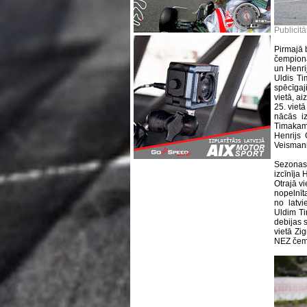
Publicitā
Pirmajā 
čempionā
un Henri
Uldis Ti
spēcīgaj
vietā, ai
25. viet
nācās i
Timakam š
Henrijs 
Veismanis
Sezonas
izcīnīja 
Otrajā v
nopelnīt
no latvi
Uldim Ti
debijas 
vietā Zi
NEZ čemp