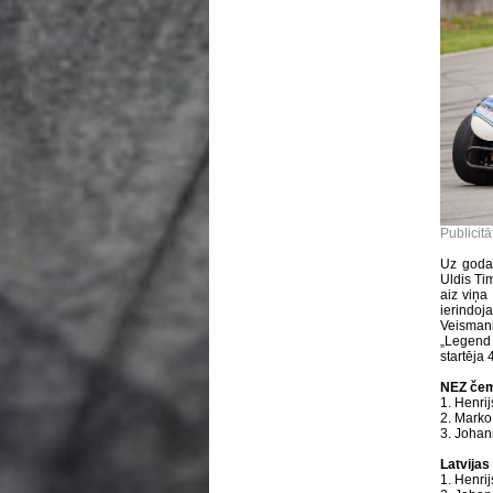
Publicitā
Uz goda 
Uldis Ti
aiz viņa
ierindo
Veisman
„Legend 
startēja 4
NEZ čem
1. Henri
2. Marko
3. Johan
Latvijas
1. Henri