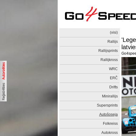
(visi)
'Lege
Rallijs
latvi
Rallijsprints
Go4spe
Rallijkross
WRC
ERČ
Drifts
Minirallijs
Supersprints
Autošoseja
Folkreiss
Autokross