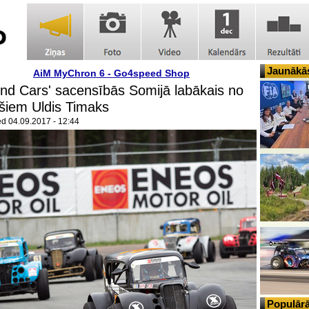
Jaunākās
AiM MyChron 6 - Go4speed Shop
nd Cars' sacensībās Somijā labākais no
ešiem Uldis Timaks
ed
04.09.2017 - 12:44
Populārā