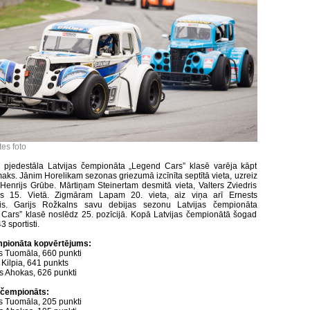
tes foto
pjedestāla Latvijas čempionāta „Legend Cars” klasē varēja kāpt
maks. Jānim Horelikam sezonas griezumā izcīnīta septītā vieta, uzreiz
 Henrijs Grūbe. Mārtiņam Steinertam desmitā vieta, Valters Zviedris
jas 15. Vietā. Zigmāram Lapam 20. vieta, aiz viņa arī Ernests
is. Garijs Rožkalns savu debijas sezonu Latvijas čempionāta
Cars” klasē noslēdz 25. pozīcijā. Kopā Latvijas čempionātā šogad
3 sportisti.
pionāta kopvērtējums:
js Tuomāla, 660 punkti
 Kilpia, 641 punkts
s Ahokas, 626 punkti
 čempionāts:
js Tuomāla, 205 punkti