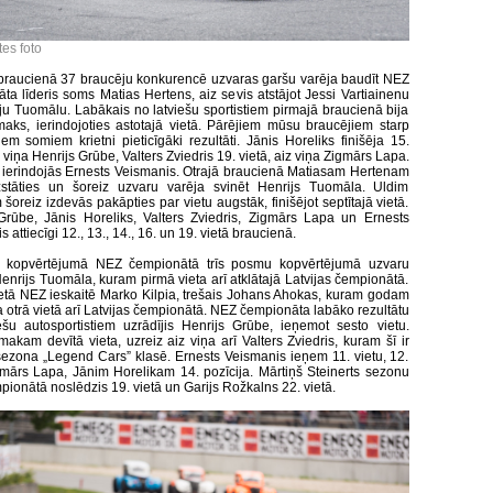
tes foto
braucienā 37 braucēju konkurencē uzvaras garšu varēja baudīt NEZ
ta līderis soms Matias Hertens, aiz sevis atstājot Jessi Vartiainenu
ju Tuomālu. Labākais no latviešu sportistiem pirmajā braucienā bija
maks, ierindojoties astotajā vietā. Pārējiem mūsu braucējiem starp
iem somiem krietni pieticīgāki rezultāti. Jānis Horeliks finišēja 15.
z viņa Henrijs Grūbe, Valters Zviedris 19. vietā, aiz viņa Zigmārs Lapa.
ā ierindojās Ernests Veismanis. Otrajā braucienā Matiasam Hertenam
zstāties un šoreiz uzvaru varēja svinēt Henrijs Tuomāla. Uldim
oreiz izdevās pakāpties par vietu augstāk, finišējot septītajā vietā.
Grūbe, Jānis Horeliks, Valters Zviedris, Zigmārs Lapa un Ernests
 attiecīgi 12., 13., 14., 16. un 19. vietā braucienā.
 kopvērtējumā NEZ čempionātā trīs posmu kopvērtējumā uzvaru
Henrijs Tuomāla, kuram pirmā vieta arī atklātajā Latvijas čempionātā.
ietā NEZ ieskaitē Marko Kilpia, trešais Johans Ahokas, kuram godam
a otrā vietā arī Latvijas čempionātā. NEZ čempionāta labāko rezultātu
ešu autosportistiem uzrādījis Henrijs Grūbe, ieņemot sesto vietu.
makam devītā vieta, uzreiz aiz viņa arī Valters Zviedris, kuram šī ir
sezona „Legend Cars” klasē. Ernests Veismanis ieņem 11. vietu, 12.
gmārs Lapa, Jānim Horelikam 14. pozīcija. Mārtiņš Steinerts sezonu
ionātā noslēdzis 19. vietā un Garijs Rožkalns 22. vietā.