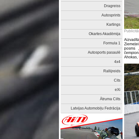
Dragreiss
Autosprints
Kartings
Publicitā
Okartes Akadēmija
Aizvadī
Formula 1
Ziemeļe
posms „
Autosports pasaulē
čempionā
Ahokas, b
4x4
Rallijreids
Cits
eXi
Ātruma Cilts
Latvijas Automobiļu Fedrācija