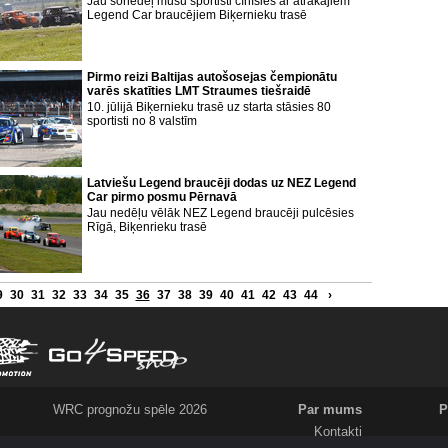
Jau šonedēļ mūsu sportisti cīnīsies ar ātrākajiem
Legend Car braucējiem Biķernieku trasē
Pirmo reizi Baltijas autošosejas čempionātu
varēs skatīties LMT Straumes tiešraidē
10. jūlijā Biķernieku trasē uz starta stāsies 80
sportisti no 8 valstīm
Latviešu Legend braucēji dodas uz NEZ Legend
Car pirmo posmu Pērnavā
Jau nedēļu vēlāk NEZ Legend braucēji pulcēsies
Rīgā, Biķenrieku trasē
9
30
31
32
33
34
35
36
37
38
39
40
41
42
43
44
›
WRC prognožu spēle 2026
Par mums
P
Kontakti