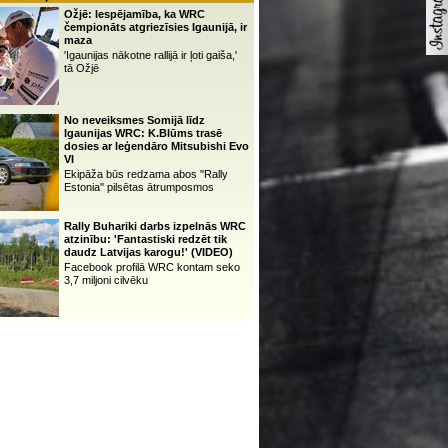
Ožjē: Iespējamība, ka WRC
čempionāts atgriezīsies Igaunijā, ir
maza
'Igaunijas nākotne rallijā ir ļoti gaiša,'
tā Ožjē
No neveiksmes Somijā līdz
Igaunijas WRC: K.Blūms trasē
dosies ar leģendāro Mitsubishi Evo
VI
Ekipāža būs redzama abos ''Rally
Estonia'' pilsētas ātrumposmos
Rally Buhariki darbs izpelnās WRC
atzinību: 'Fantastiski redzēt tik
daudz Latvijas karogu!' (VIDEO)
Facebook profilā WRC kontam seko
3,7 miljoni cilvēku