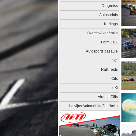
Dragreiss
Autosprints
Kartings
Okartes Akadēmija
Formula 1
Autosports pasaulē
4x4
Rallijreids
Cits
eXi
Ātruma Cilts
Latvijas Automobiļu Fedrācija