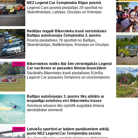
NEZ Legend Car čempionāta Rīgas posmā
Legend Cars posmā piedalījās 29 sportisti no
Skandināvijas, Latvijas, Gruzijas un Krievijas
Nedēļas nogalē Biķernieku trasē norisināsies
Baltijas autošosejas čempionāta 3. posms
Posmā piedalīsies 78 sportisti no Baltijas,
Skandināvijas, Baltkrievijas, Krievijas un Gruzijas
Biķerniekos notiks līdz šim vērienīgākās Legend
Car sacīkstes ar pasaules līmeņa braucējiem
Sacīkstēs Biķernieku trasē piedalīsies šī brīža
Legend Car pasaules čempions un vicečempions
Baltijas autošosejas 3. posms tiks atklāts ar
iespaidīgu aviošovu virs Biķernieku trases
Aviošova ietvaros tiks izpildīti augstākā līmeņa
akrobātiskie elementi
Latviešu sportisti ar labiem panākumiem atklāj
jauno NEZ Legend Car čempionāta sezonu