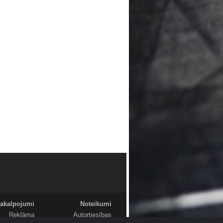
akalpojumi
Noteikumi
Reklāma
Autortiesības