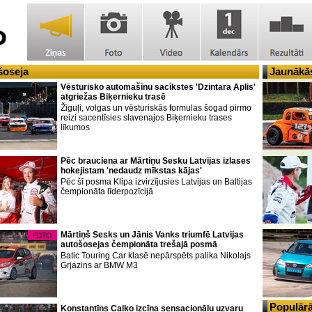
šoseja
Jaunākās
Vēsturisko automašīnu sacīkstes 'Dzintara Aplis'
atgriežas Biķernieku trasē
Žiguļi, volgas un vēsturiskās formulas šogad pirmo
reizi sacentīsies slavenajos Biķernieku trases
līkumos
Pēc brauciena ar Mārtiņu Sesku Latvijas izlases
hokejistam 'nedaudz mīkstas kājas'
Pēc šī posma Klipa izvirzījusies Latvijas un Baltijas
čempionāta līderpozīcijā
Mārtiņš Sesks un Jānis Vanks triumfē Latvijas
autošosejas čempionāta trešajā posmā
Batic Touring Car klasē nepārspēts palika Nikolajs
Grjazins ar BMW M3
Populārā
Konstantīns Calko izcīna sensacionālu uzvaru