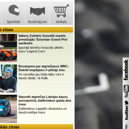
 ziņas
Valters Zviedris šonedēļ startēs
prestižajās 'Estonian Grand Prix'
sacīkstēs
Igaunijā latviešu braucējs pilotēs
savu 'Legend Cars'
Rovanpera par atgriešanos WRC:
Šobrīd iespējams ir pilnīgi viss
'Ar veselību jau kādu laiku viss ir
daudz labāk,' tā Kalle
Vaiņodē atgriežas Latvijas kauss
autosprintā, dalībniekus gaida ātra
trase
Dalībniekus sagaidīs dinamiska un
daudzveidīga trase
kās ziņas