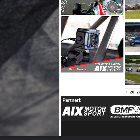
‹
28
2
Partneri: