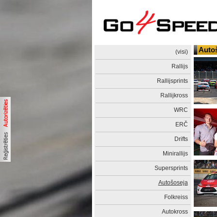
Auto
(visi)
Rallijs
Rallijsprints
Rallijkross
WRC
ERČ
Drifts
Minirallijs
Supersprints
Autošoseja
Folkreiss
Autokross