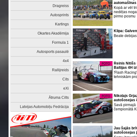
automašīnas
Dragreiss
Kopā ar vēl tr
nedēļas noga
Autosprints
pirmo posmu
Kartings
Klipa: Galven
Okartes Akadēmija
Beate debijas
Formula 1
Autosports pasaulē
4x4
Reinis Nitišs
Baltijas 4H i
Rallijreids
'Flash Racing
tehniskām p
Cits
eXi
Nikolajs Grja
Ātruma Cilts
autošosejas
Savā pirmajā 
Latvijas Automobiļu Fedrācija
čempionātā Kli
Jau šajās brī
autošosejas 