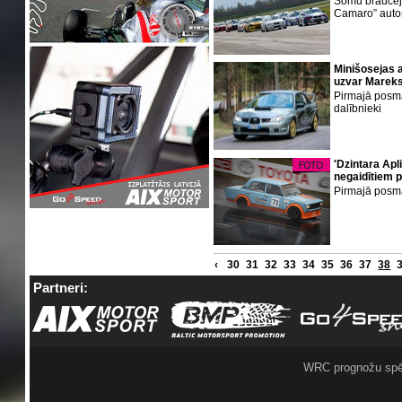
Somu braucēji
Camaro” aut
Minišosejas 
uzvar Marek
Pirmajā posmā
dalībnieki
'Dzintara Apl
negaidītiem 
Pirmajā posmā 
‹
30
31
32
33
34
35
36
37
38
Partneri:
WRC prognožu spē