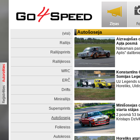
Autošoseja
(visi)
Aizraujošas c
Rallijs
Apļa posmā
Nākamais pasā
Rallijsprints
Aplis'' dalībn
Rallijkross
WRC
Konstantīns 
Somijas Leg
ERČ
Uz Legends sa
Horeliks, Uld
Drifts
Minirallijs
Minišosejas o
Supersprints
starta stājas
2.posmā 53 br
Autošoseja
Kristaps Dzīvī
Folkreiss
Autokross
Horeliks atg