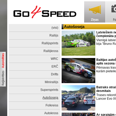
Autošoseja
(visi)
Latviešiem ne
Rallijs
čempionāta 
Vienīgā latvi
Rallijsprints
bija "Bruno R
Rallijkross
WRC
Baltijas aut
aplis sezona
ERČ
Pērnavas tras
kurām pietei
Drifts
Minirallijs
Batraks otrai
Supersprints
desmitais
Trases rekord
Autošoseja
Lancer Evo IX'
Folkreiss
Autokross
Ar spraigām 