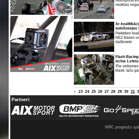
Autosporta en
nedēļas noga
Ar kvalifikāc
autošosejas 
Piektdien kval
NEZ klases un
dalībnieki
Flash Racing 
izcīna 1.viet
'Pie veiksmes
klasē, taču gal
‹
23
24
25
26
27
28
29
30
31
Partneri:
WRC prognožu spē