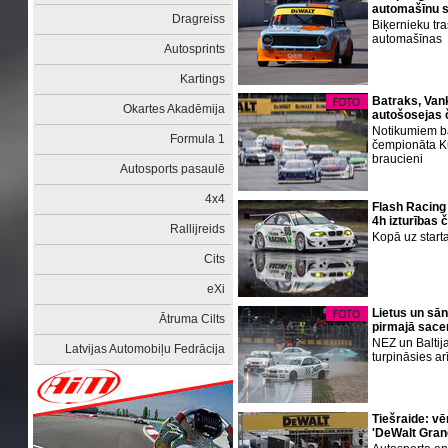
automašīnu se
Dragreiss
Biķernieku tra
automašīnas
Autosprints
Kartings
Batraks, Vank
Okartes Akadēmija
autošosejas 
Notikumiem bag
Formula 1
čempionāta K
braucieni
Autosports pasaulē
4x4
Flash Racing 
4h izturības
Rallijreids
Kopā uz start
Cits
eXi
Lietus un sā
Ātruma Cilts
pirmajā sace
NEZ un Baltij
Latvijas Automobiļu Fedrācija
turpināsies arī
Tiešraide: v
'DeWalt Gran