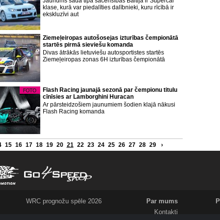
Jaunums šāda tipa sacensībās Baltijā ir Supercar'
klase, kurā var piedalīties dalībnieki, kuru rīcībā ir
ekskluzīvi aut
Ziemeļeiropas autošosejas izturības čempionātā
startēs pirmā sieviešu komanda
Divas ātrākās lietuviešu autosportistes startēs
Ziemeļeiropas zonas 6H izturības čempionātā
Flash Racing jaunajā sezonā par čempionu titulu
cīnīsies ar Lamborghini Huracan
Ar pārsteidzošiem jaunumiem šodien klajā nākusi
Flash Racing komanda
4
15
16
17
18
19
20
21
22
23
24
25
26
27
28
29
›
WRC prognožu spēle 2026
Par mums
P
Kontakti