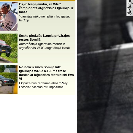
Ožjē: Iespējamība, ka WRC
čempionāts atgriezīsies Igaunijā, ir
maza
'Igaunijas nākotne rallijā ir ļoti gaiša,'
tā Ožjē
Sesks piedalās Lancia privātajos
testos Somijā
Autoražotāja ilgtermiņa mērķis ir
atgriešanās WRC augstākajā klasē
No neveiksmes Somijā līdz
Igaunijas WRC: K.Blūms trasē
dosies ar leģendāro Mitsubishi Evo
VI
Ekipāža būs redzama abos ''Rally
Estonia'' pilsētas ātrumposmos