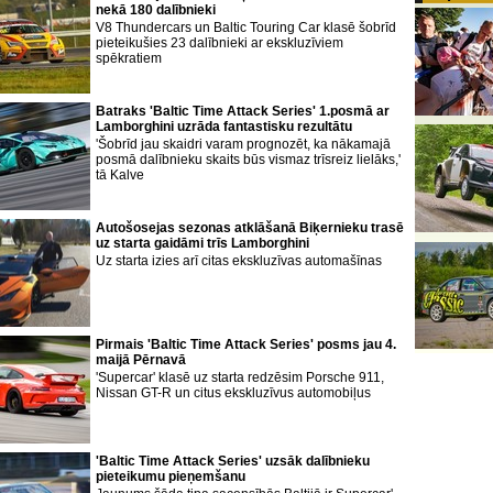
nekā 180 dalībnieki
V8 Thundercars un Baltic Touring Car klasē šobrīd
pieteikušies 23 dalībnieki ar ekskluzīviem
spēkratiem
Batraks 'Baltic Time Attack Series' 1.posmā ar
Lamborghini uzrāda fantastisku rezultātu
'Šobrīd jau skaidri varam prognozēt, ka nākamajā
posmā dalībnieku skaits būs vismaz trīsreiz lielāks,'
tā Kalve
Autošosejas sezonas atklāšanā Biķernieku trasē
uz starta gaidāmi trīs Lamborghini
Uz starta izies arī citas ekskluzīvas automašīnas
Pirmais 'Baltic Time Attack Series' posms jau 4.
maijā Pērnavā
'Supercar' klasē uz starta redzēsim Porsche 911,
Nissan GT-R un citus ekskluzīvus automobiļus
'Baltic Time Attack Series' uzsāk dalībnieku
pieteikumu pieņemšanu