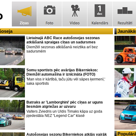
šoseja
Jaunākās
Lietainajā ABC Race autošosejas sezonas
atklāšanā spraigas cīņas un sadursmes
Diemžēl sezonas atklāšanā neiztika arī bez
sadursmēm
Somu sportists pēc avārijas Biķerniekos:
Diemžēl automašīna ir iznīcināta (FOTO)
'Man viss ir kārtībā, taču jūtu vēl sāpes ķermenī,'
saka sportists
Batraks ar 'Lamborghini' pēc cīņas ar uguns
liesmām atgriežas ar uzvaru
Valters Zviedris un Uldis Timaks kāpa uz goda
pjedestāla NEZ “Legend Car” klasē
Populārā
Autošosejas sezonu Biķerniekos atklās vairāk