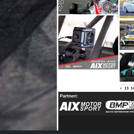
‹
13
1
Partneri: