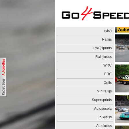
Auto
(visi)
Rallijs
Rallijsprints
Rallijkross
WRC
ERČ
Drifts
Minirallijs
Supersprints
Autošoseja
Folkreiss
Autokross