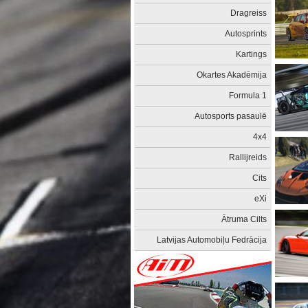
Dragreiss
Autosprints
Kartings
Okartes Akadēmija
Formula 1
Autosports pasaulē
4x4
Rallijreids
Cits
eXi
Ātruma Cilts
Latvijas Automobiļu Fedrācija