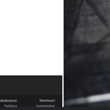
akalpojumi
Noteikumi
Reklāma
Autortiesības