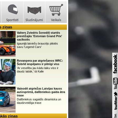
 ziņas
Valters Zviedris šonedēļ startēs
prestižajās 'Estonian Grand Prix'
sacīkstēs
Igaunijā latviešu braucējs pilotēs
savu 'Legend Cars'
Rovanpera par atgriešanos WRC:
Šobrīd iespējams ir pilnīgi viss
'Ar veselību jau kādu laiku viss ir
daudz labāk,' tā Kalle
Vaiņodē atgriežas Latvijas kauss
autosprintā, dalībniekus gaida ātra
trase
Dalībniekus sagaidīs dinamiska un
daudzveidīga trase
kās ziņas