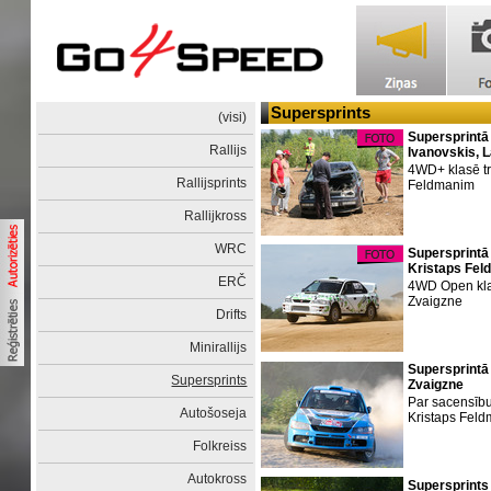
Supersprints
(visi)
Supersprintā
Rallijs
Ivanovskis, 
4WD+ klasē tr
Rallijsprints
Feldmanim
Rallijkross
WRC
Supersprintā
Kristaps Fel
ERČ
4WD Open klasē
Zvaigzne
Drifts
Minirallijs
Supersprintā M
Supersprints
Zvaigzne
Par sacensību 
Autošoseja
Kristaps Feld
Folkreiss
Autokross
Supersprints