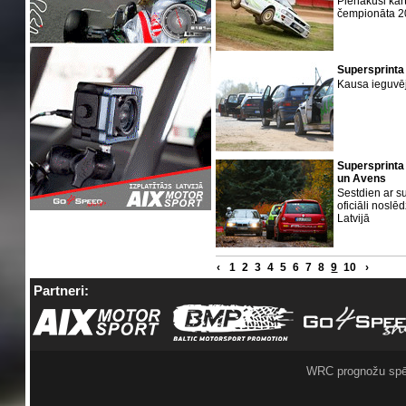
Pienākusi kārt
čempionāta 2
Supersprinta 
Kausa ieguvē
Supersprinta 
un Avens
Sestdien ar s
oficiāli nosl
Latvijā
‹
1
2
3
4
5
6
7
8
9
10
›
Partneri:
WRC prognožu spē