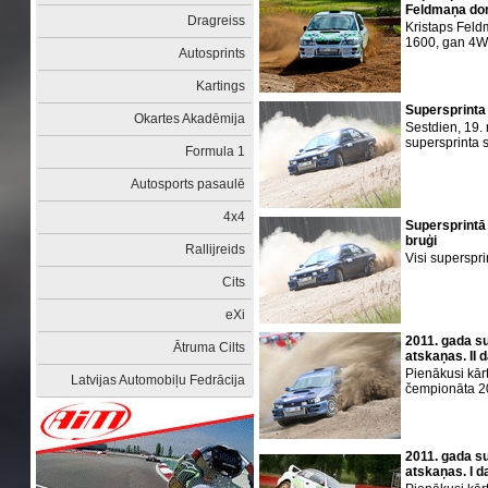
Feldmaņa do
Dragreiss
Kristaps Fel
1600, gan 4W
Autosprints
Kartings
Supersprinta 
Okartes Akadēmija
Sestdien, 19.
supersprinta
Formula 1
Autosports pasaulē
4x4
Supersprintā
bruģi
Rallijreids
Visi superspr
Cits
eXi
2011. gada su
Ātruma Cilts
atskaņas. II 
Pienākusi kārt
Latvijas Automobiļu Fedrācija
čempionāta 2
2011. gada su
atskaņas. I d