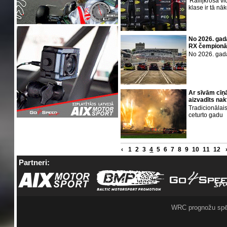
'Rallijkrosa v
klase ir tā nā
No 2026. gad
RX čempionāt
No 2026. gada 
Ar sīvām cīņ
aizvadīts nak
Tradicionālais
ceturto gadu
‹
1
2
3
4
5
6
7
8
9
10
11
12
Partneri:
WRC prognožu spē