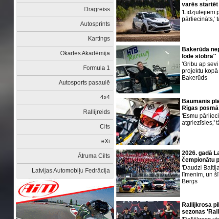
varēs startēt
Dragreiss
'Līdzjutējiem
pārliecināts,
Autosprints
Kartings
Bakerūda nepa
Okartes Akadēmija
lode stobrā''
'Gribu ap sevi
Formula 1
projektu kopā
Bakerūds
Autosports pasaulē
4x4
Baumanis plā
Rīgas posmā
Rallijreids
'Esmu pārliecin
atgriezīsies,' 
Cits
eXi
2026. gadā La
Ātruma Cilts
čempionātu p
'Daudzi Baltija
Latvijas Automobiļu Fedrācija
līmenim, un šī
Bergs
Rallijkrosa p
sezonas 'Rall