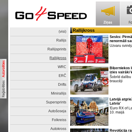
Rallijkross
(visi)
Sesks: Pirmā
Rallijs
nenormāli sa
Uzvaru svinē
Rallijsprints
Rallijkross
WRC
Biķerniekos I
izies vairāki
ERČ
Šobrīd dalību
braucēji
Drifts
Minirallijs
Latvijā atgrie
Supersprints
Latvia'
'Euro RX of La
Autošoseja
10. maijā
Folkreiss
Autokross
Revolūcija ral