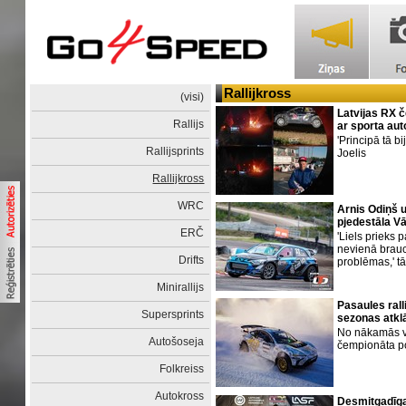
Rallijkross
(visi)
Latvijas RX 
Rallijs
ar sporta au
'Principā tā bi
Rallijsprints
Joelis
Rallijkross
WRC
Arnis Odiņš 
pjedestāla Vā
ERČ
'Liels prieks
nevienā brau
Drifts
problēmas,' t
Minirallijs
Pasaules ral
Supersprints
sezonas atkl
No nākamās v
Autošoseja
čempionāta p
Folkreiss
Autokross
Desmitgadīga