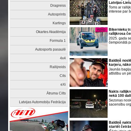
Latvijas-Liet
Dragreiss
Toms ar ralli
interese par 
Autosprints
Kartings
Biķernieku t
Okartes Akadēmija
rallijkrosa č
2025. gada se
Formula 1
čempionātā pa
Autosports pasaulē
4x4
Baldiņš noslē
karjeru, nāko
Rallijreids
Jaunās bagiju
attīstību un p
Cits
eXi
Nakts rallijk
Ātruma Cilts
nekā 100 dalī
Sezonas noslē
Latvijas Automobiļu Fedrācija
sacensību org
Baldiņš nakts
startēt četrā