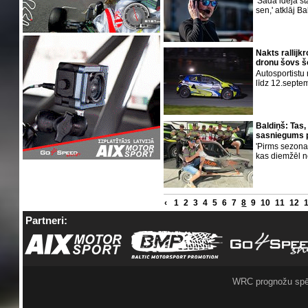
'Šāda ideja st
sen,' atklāj B
Nakts rallijk
dronu šovs 
Autosportistu
līdz 12.septe
Baldiņš: Tas,
sasniegums p
'Pirms sezonas
kas diemžēl n
‹
1
2
3
4
5
6
7
8
9
10
11
12
Partneri:
WRC prognožu spē