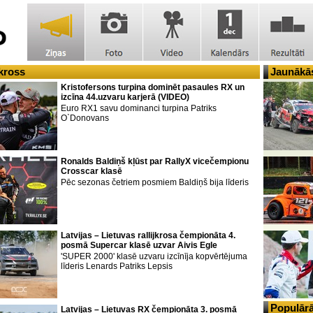
jkross
Jaunākās
Kristofersons turpina dominēt pasaules RX un
izcīna 44.uzvaru karjerā (VIDEO)
Euro RX1 savu dominanci turpina Patriks
O`Donovans
Ronalds Baldiņš kļūst par RallyX vicečempionu
Crosscar klasē
Pēc sezonas četriem posmiem Baldiņš bija līderis
Latvijas – Lietuvas rallijkrosa čempionāta 4.
posmā Supercar klasē uzvar Aivis Egle
'SUPER 2000' klasē uzvaru izcīnīja kopvērtējuma
līderis Lenards Patriks Lepsis
Populārā
Latvijas – Lietuvas RX čempionāta 3. posmā