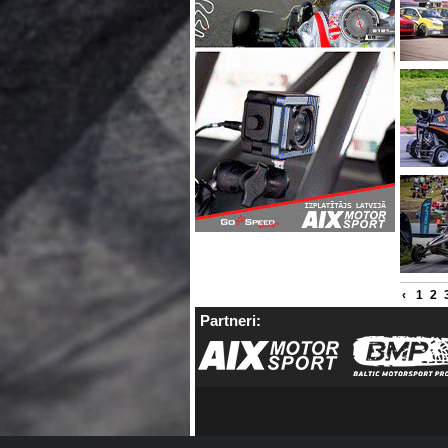
‹
1
2
Partneri: