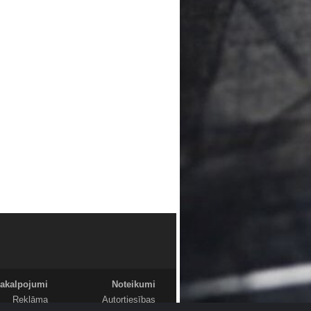
akalpojumi
Noteikumi
Reklāma
Autortiesības