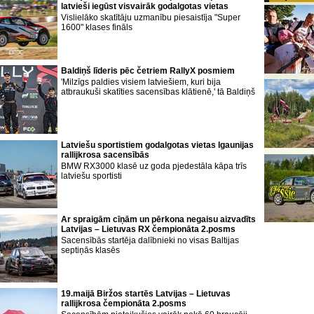
latvieši iegūst visvairāk godalgotas vietas
Vislielāko skatītāju uzmanību piesaistīja "Super
1600" klases fināls
Baldiņš līderis pēc četriem RallyX posmiem
'Milzīgs paldies visiem latviešiem, kuri bija
atbraukuši skatīties sacensības klātienē,' tā Baldiņš
Latviešu sportistiem godalgotas vietas Igaunijas
rallijkrosa sacensībās
BMW RX3000 klasē uz goda pjedestāla kāpa trīs
latviešu sportisti
Ar spraigām cīņām un pērkona negaisu aizvadīts
Latvijas – Lietuvas RX čempionāta 2.posms
Sacensībās startēja dalībnieki no visas Baltijas
septiņās klasēs
19.maijā Biržos startēs Latvijas – Lietuvas
rallijkrosa čempionāta 2.posms