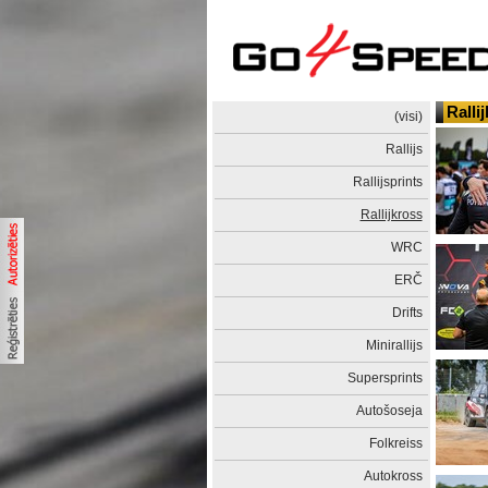
Ralli
(visi)
Rallijs
Rallijsprints
Rallijkross
WRC
ERČ
Drifts
Minirallijs
Supersprints
Autošoseja
Folkreiss
Autokross