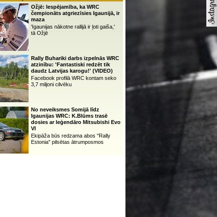
Ožjē: Iespējamība, ka WRC
čempionāts atgriezīsies Igaunijā, ir
maza
'Igaunijas nākotne rallijā ir ļoti gaiša,'
tā Ožjē
Rally Buhariki darbs izpelnās WRC
atzinību: 'Fantastiski redzēt tik
daudz Latvijas karogu!' (VIDEO)
Facebook profilā WRC kontam seko
3,7 miljoni cilvēku
No neveiksmes Somijā līdz
Igaunijas WRC: K.Blūms trasē
dosies ar leģendāro Mitsubishi Evo
VI
Ekipāža būs redzama abos ''Rally
Estonia'' pilsētas ātrumposmos