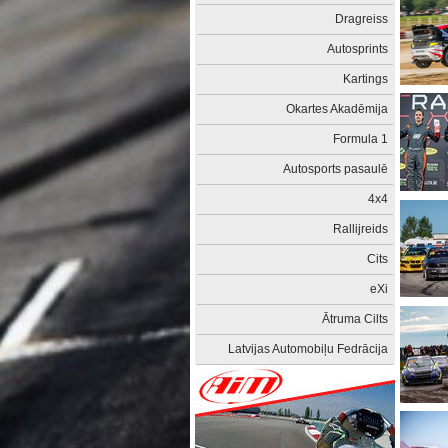
Dragreiss
Autosprints
Kartings
Okartes Akadēmija
Formula 1
Autosports pasaulē
4x4
Rallijreids
Cits
eXi
Ātruma Cilts
Latvijas Automobiļu Fedrācija