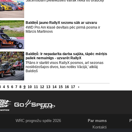
Sacensībām pieteikušies vairāk nekā 60 braucēji
Baldiņš jauno RallyX sezonu sāk ar uzvaru
4WD Pro Am klasē devītais pēc pirmā posma ir
Mārcis Martinovs
Baldiņš: Ir nepadarīta darba sajūta, tāpēc mērķis
paliek nemainīgs - uzvarēt RallyX
'Plāns ir startēt visos RallyX posmos, arī sezonas
noslēdzošajos divos, kas notiks Vācijā,' atklāj
Baldiņš
3
4
5
6
7
8
9
10
11
12
13
14
15
16
17
›
WRC prognožu spēle 2026
Par mums
P
Kontakti