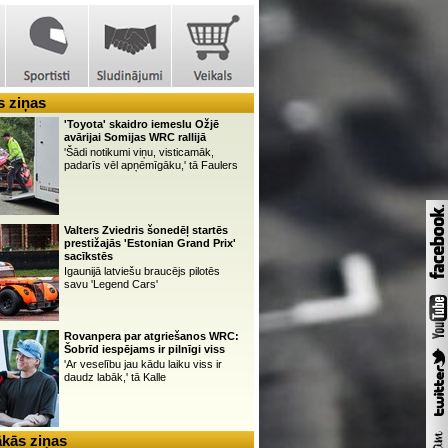
 ziņas
'Toyota' skaidro iemeslu Ožjē
avārijai Somijas WRC rallijā
'Šādi notikumi viņu, visticamāk,
padarīs vēl apņēmīgāku,' tā Faulers
Valters Zviedris šonedēļ startēs
prestižajās 'Estonian Grand Prix'
sacīkstēs
Igaunijā latviešu braucējs pilotēs
savu 'Legend Cars'
Rovanpera par atgriešanos WRC:
Šobrīd iespējams ir pilnīgi viss
'Ar veselību jau kādu laiku viss ir
daudz labāk,' tā Kalle
kās ziņas