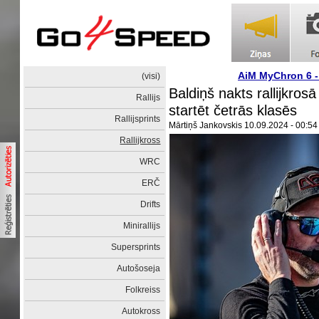
AiM MyChron 6 
(visi)
Baldiņš nakts rallijkros
Rallijs
startēt četrās klasēs
Rallijsprints
Mārtiņš Jankovskis
10.09.2024 - 00:54
Rallijkross
WRC
ERČ
Drifts
Minirallijs
Supersprints
Autošoseja
Folkreiss
Autokross