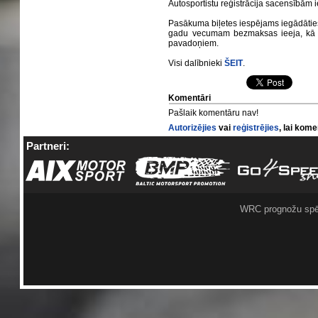
Autosportistu reģistrācija sacensībām
Pasākuma biļetes iespējams iegādāties
gadu vecumam bezmaksas ieeja, kā a
pavadoņiem.
Visi dalībnieki
ŠEIT
.
Komentāri
Pašlaik komentāru nav!
Autorizējies
vai
reģistrējies
, lai kom
Partneri:
WRC prognožu spē