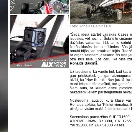
Foto: Ronalds Baldiņš RX
''Šāda ideja startēt vairākās klasēs
izdosies, vēl nezinu. Šobrīd te cīnāmi
dažādus variantus. Līdz ar to šobrīd 
četrās klasēs, bet centīsimies. Būs 
braukt trijās, tad brauksim trijās. Red
ar organizatoriem jāsakārto šis viss j
otra būs liela. Ļoti ceru, ka viss izd
Ronalds Baldiņš
.
Uz jautājumu, kā varētu būt, kad katrā
gan priekšpiedziņa, gan aizmugures 
atzīst, ka ''Nav tik traki. Nav jau tā,
mani ieliktu drifta mašīnā, tad gan bū
šiem auto, ar kuriem esmu pieteici
nekādiem lieliem pārsteigumiem nevaja
Noslēgumā jautājot, kura klase vai 
Ronalds atklāja, ka ''Pilnīgi vienalga.
pilnīgi ar visām mašīnām ir interesanti b
Sacensības paredzētas SUPER1600,
XTREME, BMW RX3000, CK 125/2
YARIS1000 un YARIS1300 klasēs.