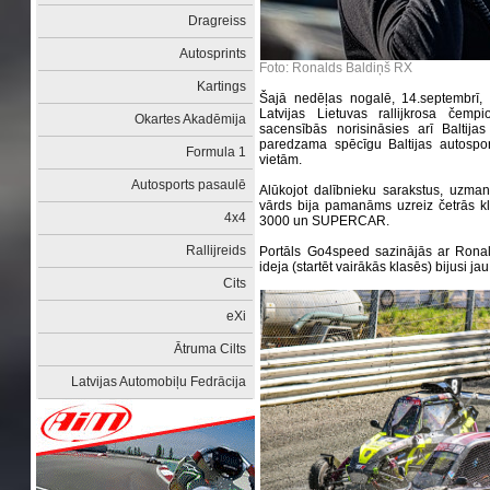
Dragreiss
Autosprints
Foto: Ronalds Baldiņš RX
Kartings
Šajā nedēļas nogalē, 14.septembrī, R
Latvijas Lietuvas rallijkrosa čemp
Okartes Akadēmija
sacensībās norisināsies arī Baltija
paredzama spēcīgu Baltijas autospor
Formula 1
vietām.
Autosports pasaulē
Alūkojot dalībnieku sarakstus, uzman
vārds bija pamanāms uzreiz četrās
4x4
3000 un SUPERCAR.
Rallijreids
Portāls Go4speed sazinājās ar Ronaldu
ideja (startēt vairākās klasēs) bijusi ja
Cits
eXi
Ātruma Cilts
Latvijas Automobiļu Fedrācija