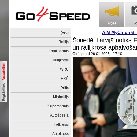
AiM MyChron 6 
(visi)
Šonedēļ Latvijā notiks 
Rallijs
un rallijkrosa apbalvoš
Rallijsprints
Go4speed
28.01.2025 - 17:10
Rallijkross
WRC
ERČ
Drifts
Minirallijs
Supersprints
Autošoseja
Folkreiss
Autokross