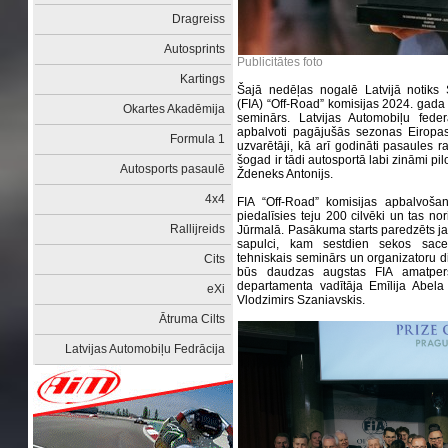
Dragreiss
Autosprints
Publicitātes foto
Kartings
Šajā nedēļas nogalē Latvijā notiks S
(FIA) “Off-Road” komisijas 2024. gad
Okartes Akadēmija
seminārs. Latvijas Automobiļu feder
apbalvoti pagājušās sezonas Eiropas
Formula 1
uzvarētāji, kā arī godināti pasaules r
šogad ir tādi autosportā labi zināmi pi
Autosports pasaulē
Ždeneks Antonijs.
4x4
FIA “Off-Road” komisijas apbalvo
piedalīsies teju 200 cilvēki un tas no
Rallijreids
Jūrmalā. Pasākuma starts paredzēts jau
sapulci, kam sestdien sekos sacen
tehniskais seminārs un organizatoru d
Cits
būs daudzas augstas FIA amatpers
departamenta vadītāja Emīlija Abela 
eXi
Vlodzimirs Szaniavskis.
Ātruma Cilts
Latvijas Automobiļu Fedrācija