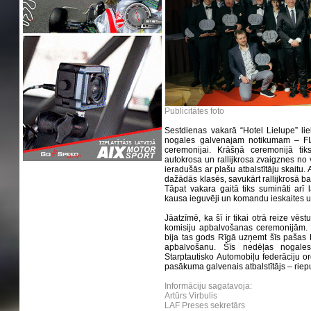
Publicitātes foto
Sestdienas vakarā “Hotel Lielupe” lie
nogales galvenajam notikumam – FIA
ceremonijai. Krāšņā ceremonijā tik
autokrosa un rallijkrosa zvaigznes no 
ieradušās ar plašu atbalstītāju skaitu. 
dažādās klasēs, savukārt rallijkrosā ba
Tāpat vakara gaitā tiks sumināti arī 
kausa ieguvēji un komandu ieskaites uz
Jāatzīmē, ka šī ir tikai otrā reize vēst
komisiju apbalvošanas ceremonijām. 
bija tas gods Rīgā uzņemt šīs pašas F
apbalvošanu. Šīs nedēļas nogale
Starptautisko Automobiļu federāciju or
pasākuma galvenais atbalstītājs – rie
Informāciju sagatavoja:
Artūrs Virbulis
LAF Preses sekretārs