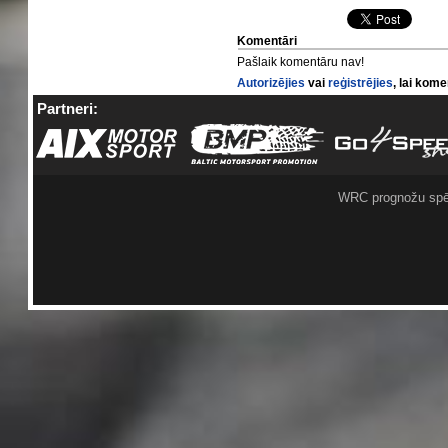
Komentāri
Pašlaik komentāru nav!
Autorizējies
vai
reģistrējies
, lai kom
Partneri:
WRC prognožu spē