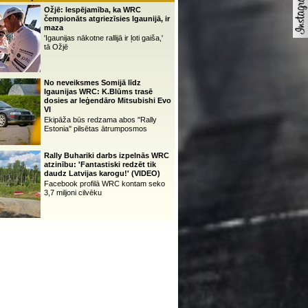
Ožjē: Iespējamība, ka WRC
čempionāts atgriezīsies Igaunijā, ir
maza
'Igaunijas nākotne rallijā ir ļoti gaiša,'
tā Ožjē
No neveiksmes Somijā līdz
Igaunijas WRC: K.Blūms trasē
dosies ar leģendāro Mitsubishi Evo
VI
Ekipāža būs redzama abos ''Rally
Estonia'' pilsētas ātrumposmos
Rally Buhariki darbs izpelnās WRC
atzinību: 'Fantastiski redzēt tik
daudz Latvijas karogu!' (VIDEO)
Facebook profilā WRC kontam seko
3,7 miljoni cilvēku