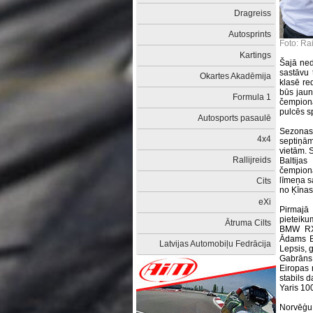
Dragreiss
Autosprints
Foto: Ra
Kartings
Šajā ned
sastāvu 
Okartes Akadēmija
klasē re
būs jaun
Formula 1
čempion
pulcēs s
Autosports pasaulē
Sezonas
4x4
septiņā
vietām. S
Rallijreids
Baltija
čempionā
līmeņa s
Cits
no Ķīnas
eXi
Pirmajā
pieteiku
Ātruma Cilts
BMW RX3
Ādams B
Latvijas Automobiļu Fedrācija
Lepsis, 
Gabrāns
Eiropas 
stabils 
Yaris 10
Norvēģu