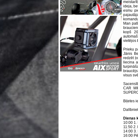
meistarīb
ideja, be
esmu pi
pajautāja
komandu 
Man patīk
braucien
kopš 20
automašī
vietējos 
Prieku p
Jānis Be
redzēt ļ
liecina 
turpināš
braucējs
visus svē
Sacensī
CAR MI
SUPERC
Biļetes 
Dalībnie
Dienas k
10:00 1. 
11:50 2. 
14:00 3. 
16:00 Pē