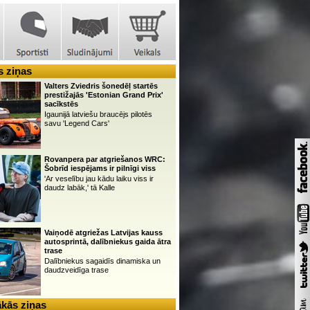
 ziņas
Valters Zviedris šonedēļ startēs
prestižajās 'Estonian Grand Prix'
sacīkstēs
Igaunijā latviešu braucējs pilotēs
savu 'Legend Cars'
Rovanpera par atgriešanos WRC:
Šobrīd iespējams ir pilnīgi viss
'Ar veselību jau kādu laiku viss ir
daudz labāk,' tā Kalle
Vaiņodē atgriežas Latvijas kauss
autosprintā, dalībniekus gaida ātra
trase
Dalībniekus sagaidīs dinamiska un
daudzveidīga trase
kās ziņas