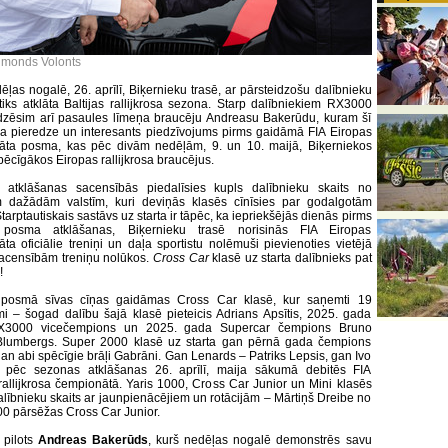
imonds Volonts
ēļas nogalē, 26. aprīlī, Biķernieku trasē, ar pārsteidzošu dalībnieku
tiks atklāta Baltijas rallijkrosa sezona. Starp dalībniekiem RX3000
dzēsim arī pasaules līmeņa braucēju Andreasu Bakerūdu, kuram šī
a pieredze un interesants piedzīvojums pirms gaidāmā FIA Eiropas
āta posma, kas pēc divām nedēļām, 9. un 10. maijā, Biķerniekos
pēcīgākos Eiropas rallijkrosa braucējus.
 atklāšanas sacensībās piedalīsies kupls dalībnieku skaits no
m dažādām valstīm, kuri deviņās klasēs cīnīsies par godalgotām
tarptautiskais sastāvs uz starta ir tāpēc, ka iepriekšējās dienās pirms
s posma atklāšanas, Biķernieku trasē norisinās FIA Eiropas
ta oficiālie treniņi un daļa sportistu nolēmuši pievienoties vietējā
acensībām treniņu nolūkos.
Cross Car
klasē uz starta dalībnieks pat
!
 posmā sīvas cīņas gaidāmas Cross Car klasē, kur saņemti 19
mi – šogad dalību šajā klasē pieteicis Adrians Apsītis, 2025. gada
000 vicečempions un 2025. gada Supercar čempions Bruno
lumbergs. Super 2000 klasē uz starta gan pērnā gada čempions
gan abi spēcīgie brāļi Gabrāni. Gan Lenards – Patriks Lepsis, gan Ivo
 pēc sezonas atklāšanas 26. aprīlī, maija sākumā debitēs FIA
rallijkrosa čempionātā. Yaris 1000, Cross Car Junior un Mini klasēs
dalībnieku skaits ar jaunpienācējiem un rotācijām – Mārtiņš Dreibe no
00 pārsēžas Cross Car Junior.
 pilots
Andreas Bakerūds
, kurš nedēļas nogalē demonstrēs savu