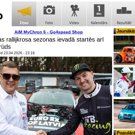
Jaunākās
AiM MyChron 6 - Go4speed Shop
jas rallijkrosa sezonas ievadā startēs arī
rūds
ed
23.04.2026 - 23:18
Populārā