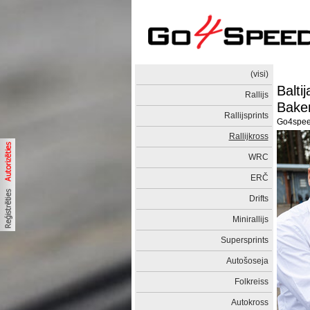
(visi)
Balti
Rallijs
Bake
Rallijsprints
Go4spe
Rallijkross
WRC
ERČ
Drifts
Minirallijs
Supersprints
Autošoseja
Folkreiss
Autokross