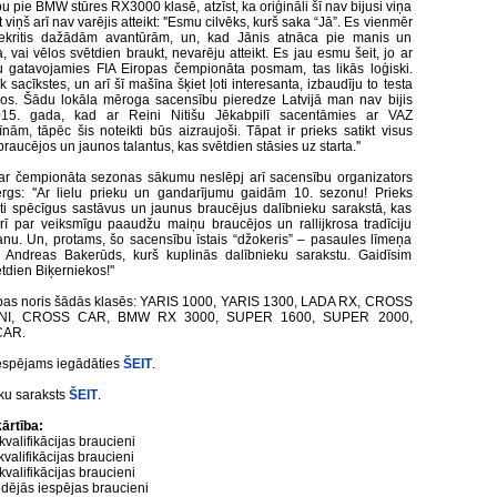
u pie BMW stūres RX3000 klasē, atzīst, ka oriģināli šī nav bijusi viņa
t viņš arī nav varējis atteikt: ''Esmu cilvēks, kurš saka “Jā”. Es vienmēr
ekritis dažādām avantūrām, un, kad Jānis atnāca pie manis un
, vai vēlos svētdien braukt, nevarēju atteikt. Es jau esmu šeit, jo ar
gatavojamies FIA Eiropas čempionāta posmam, tas likās loģiski.
 sacīkstes, un arī šī mašīna šķiet ļoti interesanta, izbaudīju to testa
os. Šādu lokāla mēroga sacensību pieredze Latvijā man nav bijis
15. gada, kad ar Reini Nitišu Jēkabpilī sacentāmies ar VAZ
nām, tāpēc šis noteikti būs aizraujoši. Tāpat ir prieks satikt visus
braucējos un jaunos talantus, kas svētdien stāsies uz starta.''
ar čempionāta sezonas sākumu neslēpj arī sacensību organizators
rgs: ''Ar lielu prieku un gandarījumu gaidām 10. sezonu! Prieks
oti spēcīgus sastāvus un jaunus braucējus dalībnieku sarakstā, kas
arī par veiksmīgu paaudžu maiņu braucējos un rallijkrosa tradīciju
anu. Un, protams, šo sacensību īstais “džokeris” – pasaules līmeņa
 Andreas Bakerūds, kurš kuplinās dalībnieku sarakstu. Gaidīsim
tdien Biķerniekos!''
bas noris šādās klasēs: YARIS 1000, YARIS 1300, LADA RX, CROSS
NI, CROSS CAR, BMW RX 3000, SUPER 1600, SUPER 2000,
AR.
iespējams iegādāties
ŠEIT
.
ku saraksts
ŠEIT
.
ārtība:
kvalifikācijas braucieni
kvalifikācijas braucieni
kvalifikācijas braucieni
dējās iespējas braucieni