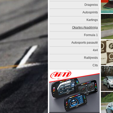
Dragreiss
Autosprints
Kartings
Okartes Akadēmija
Formula 1
Autosports pasaulē
4x4
Rallijreids
Cits