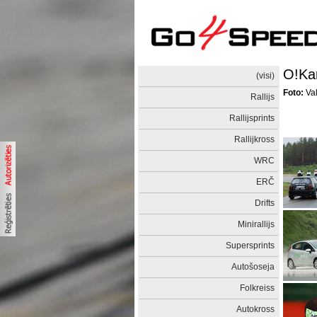
O!Kar
(visi)
Foto:
Val
Rallijs
Rallijsprints
Rallijkross
WRC
ERČ
Drifts
Minirallijs
Supersprints
Autošoseja
Folkreiss
Autokross