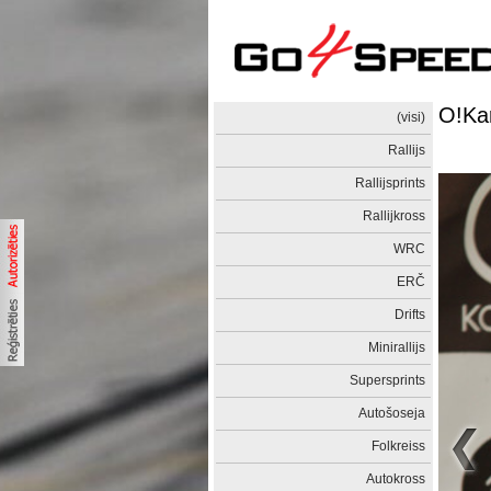
O!Kar
(visi)
Rallijs
Rallijsprints
Rallijkross
WRC
ERČ
Drifts
Minirallijs
Supersprints
Autošoseja
Folkreiss
Autokross