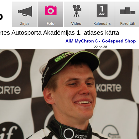
tes Autosporta Akadēmijas 1. atlases kārta
AiM MyChron 6 - Go4speed Shop
22 no 38