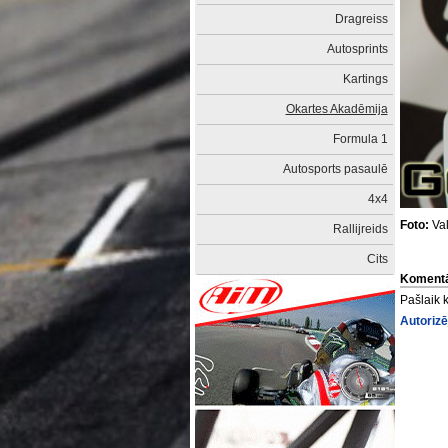
Dragreiss
Autosprints
Kartings
Okartes Akadēmija
Formula 1
Autosports pasaulē
4x4
Foto:
Val
Rallijreids
Cits
Komentā
Pašlaik 
Autorizē