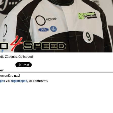
dis Zāgeuss, Go4speed
ri
komentāru nav!
jies
vai
reģistrējies
, lai komentētu