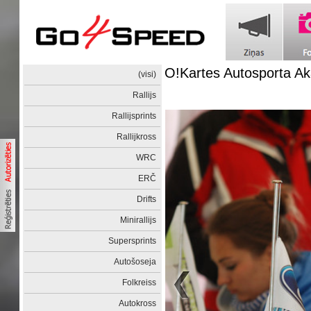
O!Kartes Autosporta Ak
(visi)
Rallijs
Rallijsprints
Rallijkross
WRC
ERČ
Drifts
Minirallijs
Supersprints
Autošoseja
Folkreiss
Autokross