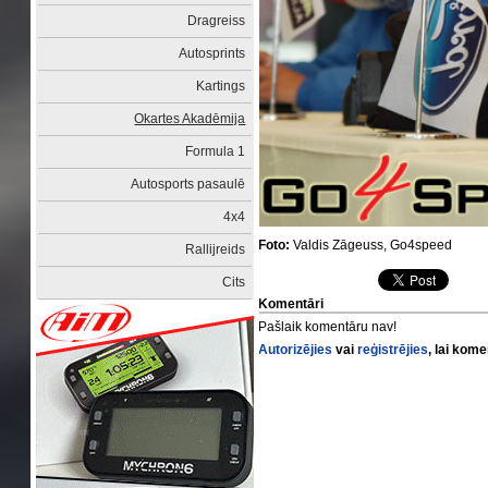
Dragreiss
Autosprints
Kartings
Okartes Akadēmija
Formula 1
Autosports pasaulē
4x4
Foto:
Valdis Zāgeuss, Go4speed
Rallijreids
Cits
Komentāri
Pašlaik komentāru nav!
Autorizējies
vai
reģistrējies
, lai kom