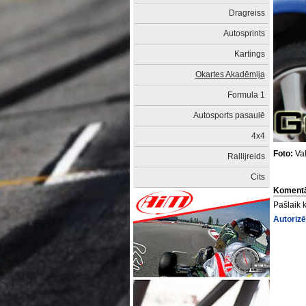
Dragreiss
Autosprints
Kartings
Okartes Akadēmija
Formula 1
Autosports pasaulē
4x4
Foto:
Val
Rallijreids
Cits
Komentā
Pašlaik 
Autorizē