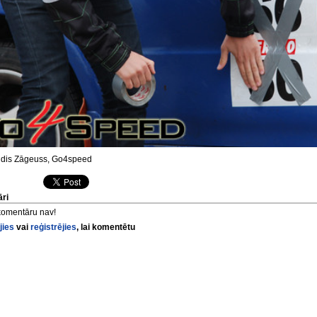
dis Zāgeuss, Go4speed
ri
komentāru nav!
jies
vai
reģistrējies
, lai komentētu