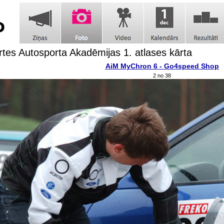
tes Autosporta Akadēmijas 1. atlases kārta
AiM MyChron 6 - Go4speed Shop
2 no 38