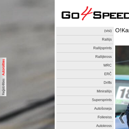
O!Kar
(visi)
Rallijs
Rallijsprints
Rallijkross
WRC
ERČ
Drifts
Minirallijs
Supersprints
Autošoseja
Folkreiss
Autokross