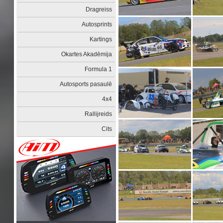
Dragreiss
Autosprints
Kartings
Okartes Akadēmija
Formula 1
Autosports pasaulē
4x4
Rallijreids
Cits