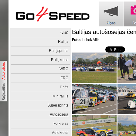
Baltijas autošosejas č
(visi)
Foto:
Indrek Allik
Rallijs
Rallijsprints
Rallijkross
WRC
ERČ
Drifts
Minirallijs
Supersprints
Autošoseja
Folkreiss
Autokross