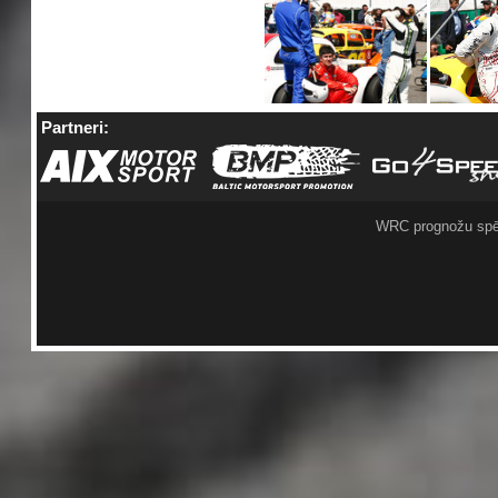
Partneri:
WRC prognožu spē