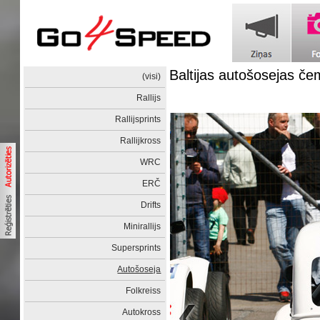
Baltijas autošosejas č
(visi)
Rallijs
Rallijsprints
Rallijkross
WRC
ERČ
Drifts
Minirallijs
Supersprints
Autošoseja
Folkreiss
Autokross