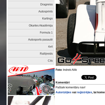
Dragreiss
Autosprints
Kartings
Okartes Akadēmija
Formula 1
Autosports pasaulē
4x4
Rallijreids
Cits
Foto:
Indrek Allik
Komentāri
Pašlaik komentāru nav!
Autorizējies
vai
reģistrējies
, lai kom