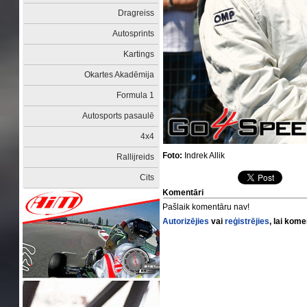
Dragreiss
Autosprints
Kartings
Okartes Akadēmija
Formula 1
Autosports pasaulē
4x4
Foto:
Indrek Allik
Rallijreids
Cits
Komentāri
Pašlaik komentāru nav!
Autorizējies
vai
reģistrējies
, lai kom