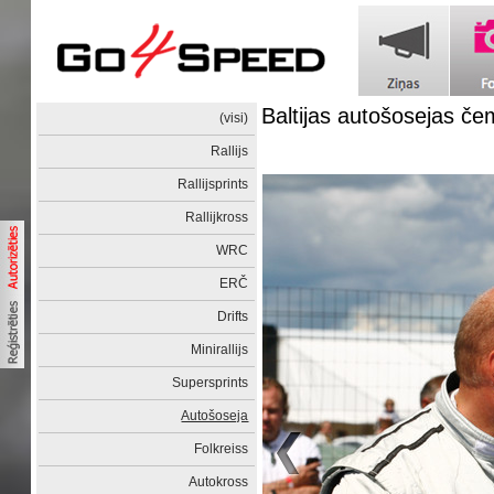
Baltijas autošosejas č
(visi)
Rallijs
Rallijsprints
Rallijkross
WRC
ERČ
Drifts
Minirallijs
Supersprints
Autošoseja
Folkreiss
Autokross