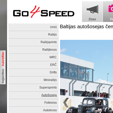
Baltijas autošosejas č
(visi)
Rallijs
Rallijsprints
Rallijkross
WRC
ERČ
Drifts
Minirallijs
Supersprints
Autošoseja
Folkreiss
Autokross