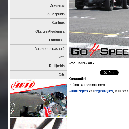
Dragreiss
Autosprints
Kartings
Okartes Akadēmija
Formula 1
Autosports pasaulē
4x4
Foto:
Indrek Allik
Rallijreids
Cits
Komentāri
Pašlaik komentāru nav!
Autorizējies
vai
reģistrējies
, lai kom